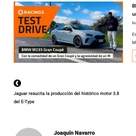
n
B
s
u
M
Ni
Es
M2
i
G
x
Tu
Jaguar resucita la producción del histórico motor 3.8
del E-Type
Joaquín Navarro