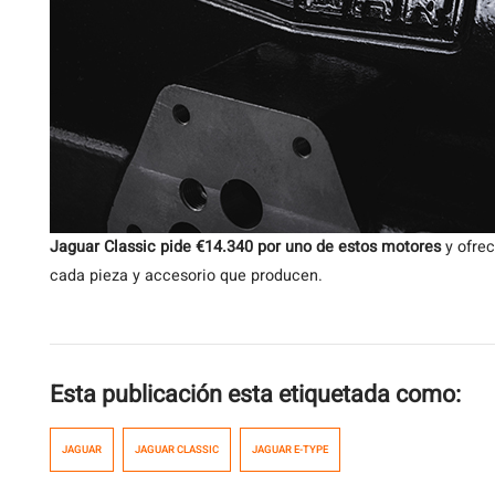
Jaguar Classic pide €14.340 por uno de estos motores
y ofrec
cada pieza y accesorio que producen.
Esta publicación esta etiquetada como:
JAGUAR
JAGUAR CLASSIC
JAGUAR E-TYPE