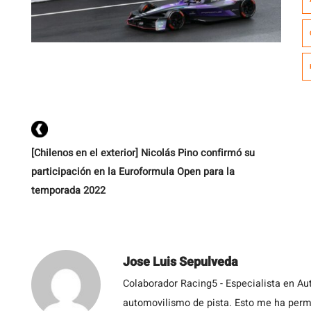
qu
ca
ga
[Chilenos en el exterior] Nicolás Pino confirmó su
participación en la Euroformula Open para la
temporada 2022
Jose Luis Sepulveda
Colaborador Racing5 - Especialista en Au
automovilismo de pista. Esto me ha permit