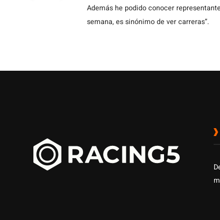
Además he podido conocer representantes
semana, es sinónimo de ver carreras”.
D
m