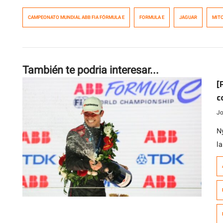
CAMPEONATO MUNDIAL ABB FIA FÓRMULA E
FORMULA E
JAGUAR
MIT
También te podria interesar...
[
c
Jo
N
l
qu
d
c
de