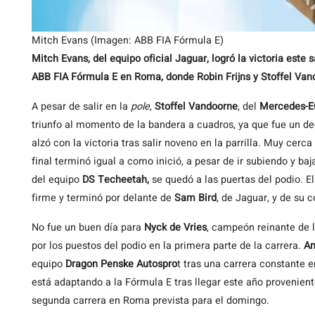
Mitch Evans (Imagen: ABB FIA Fórmula E)
Mitch Evans, del equipo oficial Jaguar, logró la victoria este
ABB FIA Fórmula E en Roma, donde Robin Frijns y Stoffel Van
A pesar de salir en la
pole
,
Stoffel Vandoorne
, del
Mercedes-
triunfo al momento de la bandera a cuadros, ya que fue un d
alzó con la victoria tras salir noveno en la parrilla. Muy cerc
final terminó igual a como inició, a pesar de ir subiendo y ba
del equipo
DS Techeetah,
se quedó a las puertas del podio. E
firme y terminó por delante de
Sam
Bird
, de Jaguar, y de su
No fue un buen día para
Nyck de Vries
, campeón reinante de 
por los puestos del podio en la primera parte de la carrera.
An
equipo
Dragon Penske Autospro
t tras una carrera constante e
está adaptando a la Fórmula E tras llegar este año provenien
segunda carrera en Roma prevista para el domingo.