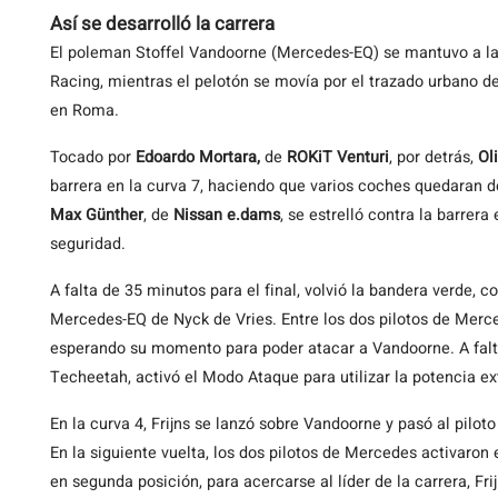
Así se desarrolló la carrera
El poleman Stoffel Vandoorne (Mercedes-EQ) se mantuvo a la 
Racing, mientras el pelotón se movía por el trazado urbano de
en Roma.
Tocado por
Edoardo Mortara,
de
ROKiT Venturi
, por detrás,
Ol
barrera en la curva 7, haciendo que varios coches quedaran de
Max Günther
, de
Nissan e.dams
, se estrelló contra la barrera
seguridad.
A falta de 35 minutos para el final, volvió la bandera verde, c
Mercedes-EQ de Nyck de Vries. Entre los dos pilotos de Merced
esperando su momento para poder atacar a Vandoorne. A falta
Techeetah, activó el Modo Ataque para utilizar la potencia ext
En la curva 4, Frijns se lanzó sobre Vandoorne y pasó al pilot
En la siguiente vuelta, los dos pilotos de Mercedes activaron
en segunda posición, para acercarse al líder de la carrera, Frij