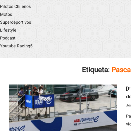
Pilotos Chilenos
Motos
Superdeportivos
Lifestyle
Podcast
Youtube Racing5
Etiqueta:
Pasca
[F
d
Jo
Pa
vi