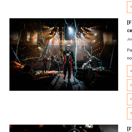
T
[F
ce
Jo
Pa
no
vi
A
Ja
la
C
rá
ut
F
T
[F