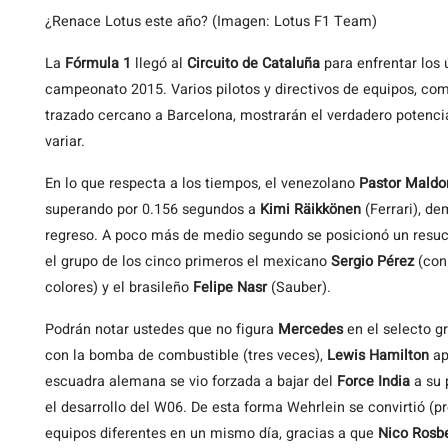
¿Renace Lotus este año? (Imagen: Lotus F1 Team)
La
Fórmula 1
llegó al
Circuito de Cataluña
para enfrentar los
campeonato 2015. Varios pilotos y directivos de equipos, com
trazado cercano a Barcelona, mostrarán el verdadero potencia
variar.
En lo que respecta a los tiempos, el venezolano
Pastor Mald
superando por 0.156 segundos a
Kimi Räikkönen
(Ferrari), de
regreso. A poco más de medio segundo se posicionó un resu
el grupo de los cinco primeros el mexicano
Sergio Pérez
(con
colores) y el brasileño
Felipe Nasr
(Sauber).
Podrán notar ustedes que no figura
Mercedes
en el selecto g
con la bomba de combustible (tres veces),
Lewis Hamilton
ap
escuadra alemana se vio forzada a bajar del
Force India
a su 
el desarrollo del W06. De esta forma Wehrlein se convirtió (p
equipos diferentes en un mismo día, gracias a que
Nico Rosb