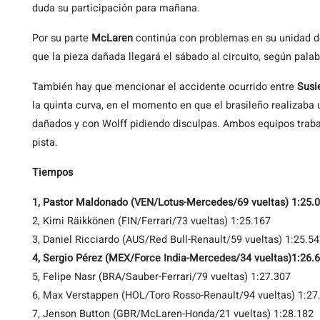
duda su participación para mañana.
Por su parte
McLaren
continúa con problemas en su unidad de
que la pieza dañada llegará el sábado al circuito, según pala
También hay que mencionar el accidente ocurrido entre
Susi
la quinta curva, en el momento en que el brasileño realizab
dañados y con Wolff pidiendo disculpas. Ambos equipos trabaj
pista.
Tiempos
1, Pastor Maldonado (VEN/Lotus-Mercedes/69 vueltas) 1:25.
2, Kimi Räikkönen (FIN/Ferrari/73 vueltas) 1:25.167
3, Daniel Ricciardo (AUS/Red Bull-Renault/59 vueltas) 1:25.5
4, Sergio Pérez (MEX/Force India-Mercedes/34 vueltas)1:26.
5, Felipe Nasr (BRA/Sauber-Ferrari/79 vueltas) 1:27.307
6, Max Verstappen (HOL/Toro Rosso-Renault/94 vueltas) 1:27
7, Jenson Button (GBR/McLaren-Honda/21 vueltas) 1:28.182