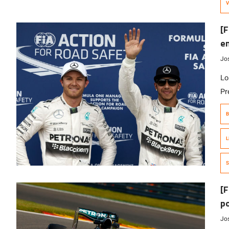
V
[F
en
Jo
Lo
Pr
co
B
ap
in
L
de
In
S
[F
po
Jo