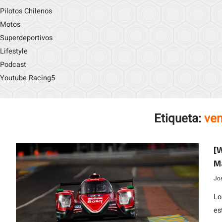
Pilotos Chilenos
Motos
Superdeportivos
Lifestyle
Podcast
Youtube Racing5
Etiqueta:
ve
[
Ma
se
Jo
Lo
es