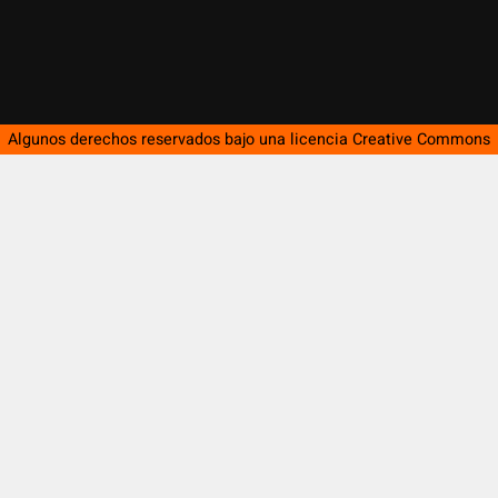
Algunos derechos reservados bajo una licencia
Creative Commons