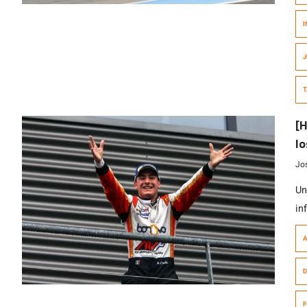
fr
Eu
I
J
T
[
lo
h
Jo
E
Un
in
re
A
Es
cl
D
fe
pr
F