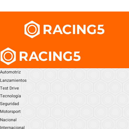
Automotriz
Lanzamientos
Test Drive
Tecnología
Seguridad
Motorsport
Nacional
Internacional