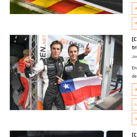
qu
I
Hu
Hi
O
[C
tr
c
Jo
En
de
Sp
B
(T
Le
L
qu
ge
S
[C