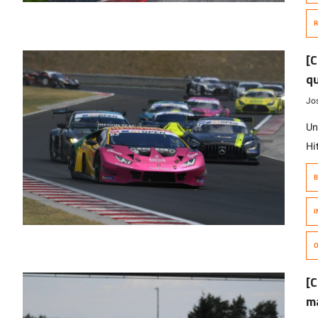
ju
el
R
[C
qu
In
Jo
cu
Un
Hi
2 
B
Op
po
I
op
ra
O
[C
ma