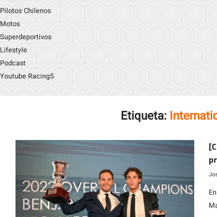
Pilotos Chilenos
Motos
Superdeportivos
Lifestyle
Podcast
Youtube Racing5
Etiqueta:
Internat
[C
p
O
Jo
En
Ma