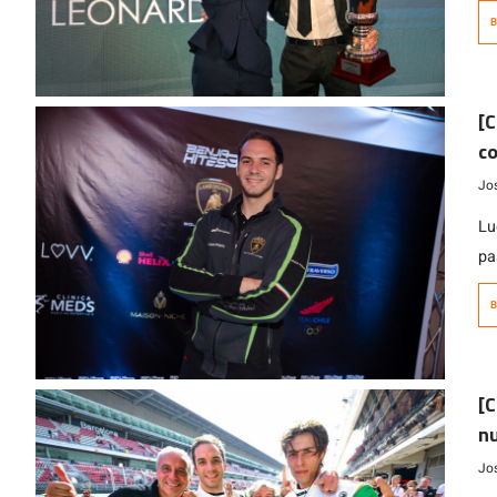
ch
B
Co
In
Le
[C
se
co
E
Jo
Lu
pa
y 
B
sé
co
ga
[C
nu
Jo