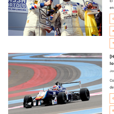
El
en
Mo
C
Re
el
I
en
ca
T
[
lo
h
Jo
E
Co
de
hi
C
y 
ac
E