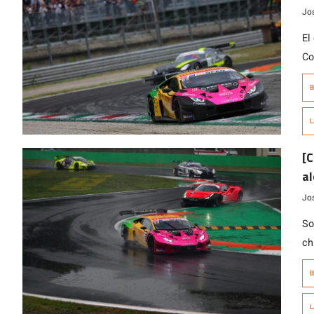
In
Jo
El
Co
co
B
ca
su
L
la
fi
[C
al
e
Jo
So
ch
Co
B
de
úl
L