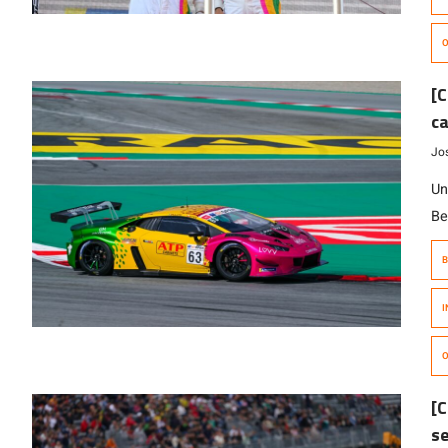
pu
ca
O
[C
ca
O
Jo
Un
Be
co
B
de
(E
I
do
te
O
[C
se