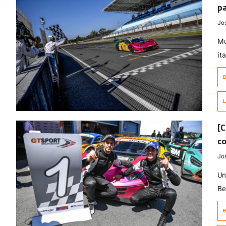
pa
In
Jo
Mu
it
Pu
B
vi
Es
L
en
la
[C
co
In
Jo
Un
Be
Le
B
Op