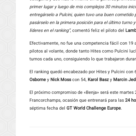
primer lugar y luego de mis complejos 30 minutos inici
entregárselo a Pulcini, quien tuvo una buen cometido p
pasárselo en la primera posición para el último tur
líderes en el ranking”
, comentó feliz el piloto del
Lamb
Efectivamente, no fue una competencia fácil con 19 a
pilotos al volante, donde tanto Hites como Pulcini l
turnos cada uno, consiguiendo lo que trabajaron dura
El ranking quedó encabezado por Hites y Pulcini con 
Osborne
y
Nick Moss
con 54,
Karol Basz
y
Marcin Jed
El próximo compromiso de «Benja» será este martes 2
Francorchamps, ocasión que entrenará para las
24 ho
séptima fecha del
GT World Challenge Europe
.