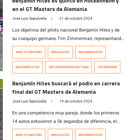
Benjamín Hites es quinto en Hockenheim y
en el GT Masters de Alemania
Jose Luis Sepulveda
|
21 de octubre 2024
Los objetivos del piloto nacional Benjamín Hites y de
su coequipo germano Tim Zimmerman, representando
al Grasser Racing Team, era concluir la temporada en
ADAC GT MASTERS
BENJA HITES
BENJAMIN HITES
el podio del Campeonato Gran Turismo Masters de
Alemania que se disputó en Hockenheim (Alemania).
BENJAMÍN HITES
GRT GRASSER RACING TEAM
HOCKENHEIM
Sin embargo, no lo alcanzaron, pero consiguieron un
honroso quinto puesto tanto en la Carrera 2 como […]
Benjamín Hites buscará el podio en carrera
final del GT Masters de Alemania
Jose Luis Sepulveda
|
19 de octubre 2024
En una competencia muy pareja, donde los primeros
14 autos estuvieron a 56 segundos de diferencia, el
chileno Benjamín Hites y su compañero Tim
ADAC GT MASTERS
BENJA HITES
BENJAMIN HITES
Zimmerman, representando al Grasser Racing Team,