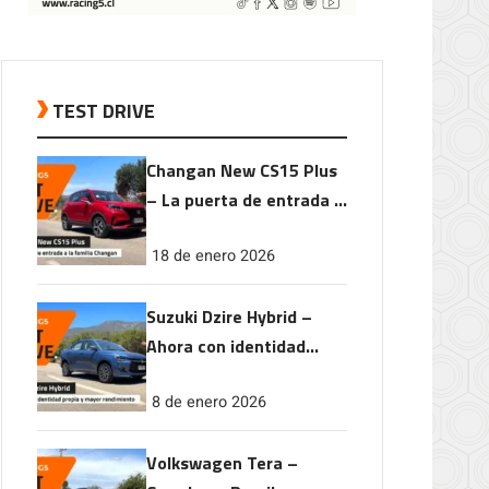
TEST DRIVE
Changan New CS15 Plus
– La puerta de entrada a
la familia Changan
18 de enero 2026
Suzuki Dzire Hybrid –
Ahora con identidad
propia y mayor
8 de enero 2026
rendimiento
Volkswagen Tera –