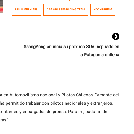
terminaron en la novena posición durante la Carrera 1
BENJAMÍN HITES
GRT GRASSER RACING TEAM
HOCKENHEIM
de la sexta y última fecha del Campeonato ADAC Gran
Turismo Masters de Alemania, que ganó […]
SsangYong anuncia su próximo SUV inspirado en
la Patagonia chilena
ta en Automovilísmo nacional y Pilotos Chilenos. “Amante del
a permitido trabajar con pilotos nacionales y extranjeros.
entantes y encargados de prensa. Para mí, cada fin de
ras”.