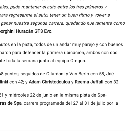
ales, pude mantener el auto entre los tres primeros y
ara regresarme el auto, tener un buen ritmo y volver a
no y ganar nuestra segunda carrera, quedando nuevamente como
orghini Huracán GT3 Evo
.
utos en la pista, todos de un andar muy parejo y con buenos
ucharon para defender la primera ubicación, ambos con dos
nte toda la semana junto al equipo Oregon.
68 puntos, seguidos de Gilardoni y Van Berlo con 58,
Joe
linki
con 42; y
Adam Christodoulou
y
Reema Juffali
con 32.
1 y miércoles 22 de junio en la misma pista de Spa-
ras de Spa
, carrera programada del 27 al 31 de julio por la