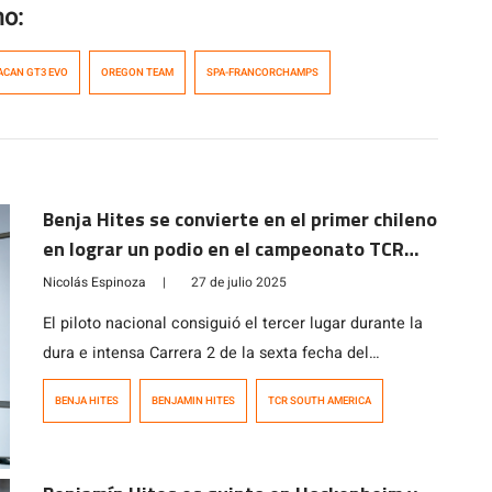
mo:
ACAN GT3 EVO
OREGON TEAM
SPA-FRANCORCHAMPS
Benja Hites se convierte en el primer chileno
en lograr un podio en el campeonato TCR
South America
Nicolás Espinoza
|
27 de julio 2025
El piloto nacional consiguió el tercer lugar durante la
dura e intensa Carrera 2 de la sexta fecha del
certamen disputada en Uruguay.
BENJA HITES
BENJAMIN HITES
TCR SOUTH AMERICA