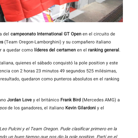
a del
campeonato International GT Open
en el circuito de
es
(Team Oregon-Lamborghini) y su compañero italiano
er a quedar como
líderes del certamen
en el
ranking
general
.
aliana, quienes el sábado conquistó la pole position y este
tencia con 2 horas 23 minutos 49 segundos 525 milésimas,
 resultado, quedaron como punteros absolutos en el ranking
ano
Jordan Love
y el británico
Frank Bird
(Mercedes AMG) a
pos
de los ganadores, el italiano
Kevin Gilardoni
y el
eo Pulcini y el Team Oregon. Pude clasificar primero en la
do un buen tiempo que nos dio la pole position. Partí en el