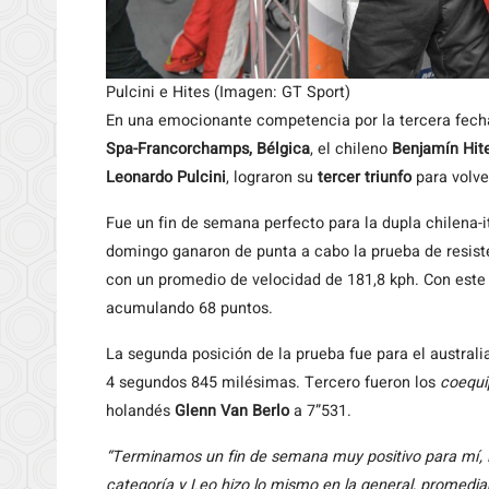
Pulcini e Hites (Imagen: GT Sport)
En una emocionante competencia por la tercera fech
Spa-Francorchamps,
Bélgica
, el chileno
Benjamín Hit
Leonardo Pulcini
, lograron su
tercer triunfo
para volv
Fue un fin de semana perfecto para la dupla chilena-it
domingo ganaron de punta a cabo la prueba de resis
con un promedio de velocidad de 181,8 kph. Con este
acumulando 68 puntos.
La segunda posición de la prueba fue para el australi
4 segundos 845 milésimas. Tercero fueron los
coequi
holandés
Glenn Van Berlo
a 7”531.
“Terminamos un fin de semana muy positivo para mí, L
categoría y Leo hizo lo mismo en la general, promedian