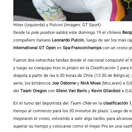
Hites (izquierda) y Pulcini (Imagen: GT Sport)
Desde la
pole position
saldrá este domingo 19 el chileno
Benj
compañero italiano
Leonardo Pulcin
i, luego de ser los más rá
International GT Open
en
Spa-Francorchamps
con un crono p
Fueron dos estrechas tandas donde el nacional conquistó el m
y luego su coequipo hizo lo propio en la Clasificación 2 para l
disputa a partir de las 6:30 horas de Chile (12:30 de Bélgica),
serie, los británicos
Joe Osborne
y
Nick Moss
(McLaren) a 0,02
del
Team Oregon
con
Glenn Van Berlo
y
Kevin
Gilardoni
a 0,4
En el turno del deportista del
Team Chile
en la
clasificación 1
tiempo al comienzo para los 30 minutos de plazo. Luego de e
mejoraron el crono, volviendo a salir algo tardío, para alcanzar
superar su tiempo y colocarse como el mejor Pro en una vuelt