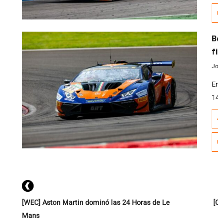
A
S
h
B
f
Jo
E
1
c
Z
t
d
T
[WEC] Aston Martin dominó las 24 Horas de Le
[
Mans