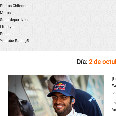
Pilotos Chilenos
Motos
Superdeportivos
Lifestyle
Podcast
Youtube Racing5
Día:
2 de octu
[I
Ya
t
Jo
La
fu