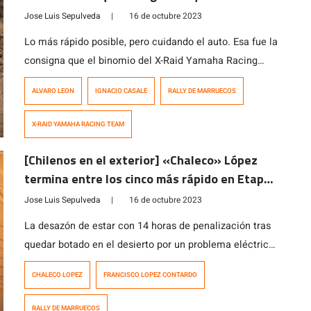
Jose Luis Sepulveda
|
16 de octubre 2023
Lo más rápido posible, pero cuidando el auto. Esa fue la
consigna que el binomio del X-Raid Yamaha Racing
Team, Ignacio Casale junto a su navegante Álvaro León,
ALVARO LEON
IGNACIO CASALE
RALLY DE MARRUECOS
adoptaron para enfrentar hoy la tercera etapa del Rally
de Marruecos, que contemplaba 343 km de Especial y
X-RAID YAMAHA RACING TEAM
75 de Enlace en la ciudad de Zagora. El […]
[Chilenos en el exterior] «Chaleco» López
termina entre los cinco más rápido en Etapa
2 del Rally de Marruecos
Jose Luis Sepulveda
|
16 de octubre 2023
La desazón de estar con 14 horas de penalización tras
quedar botado en el desierto por un problema eléctrico
durante la primera etapa del Rally de Marruecos quedó
CHALECO LOPEZ
FRANCISCO LOPEZ CONTARDO
atrás para Francisco López (Red Bull Can-Am Factory).
Ahora el piloto maulino solo piensa en el día a día.
RALLY DE MARRUECOS