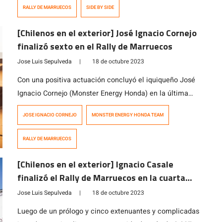
No fue el […]
RALLY DE MARRUECOS
SIDE BY SIDE
[Chilenos en el exterior] José Ignacio Cornejo
finalizó sexto en el Rally de Marruecos
Jose Luis Sepulveda
|
18 de octubre 2023
Con una positiva actuación concluyó el iquiqueño José
Ignacio Cornejo (Monster Energy Honda) en la última
fecha del Campeonato del Mundo de Rally Cross
JOSE IGNACIO CORNEJO
MONSTER ENERGY HONDA TEAM
Country FIM en Marruecos, terminando en la sexta
posición en la clasificación general, la misma posición
RALLY DE MARRUECOS
en el ranking final y con tres podios consecutivos
durante las 5 etapas del evento […]
[Chilenos en el exterior] Ignacio Casale
finalizó el Rally de Marruecos en la cuarta
posición
Jose Luis Sepulveda
|
18 de octubre 2023
Luego de un prólogo y cinco extenuantes y complicadas