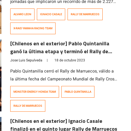
jornadas que implicaron un recorrido de más de 2.227
kilómetros,concluyó la 24 edición del Rally de
ALVARO LEON
IGNACIO CASALE
RALLY DE MARRUECOS
Marruecos, y una destacada participación, literal de
menos a más, fue la que estratégicamente realizaron el
X-RAID YAMAHA RACING TEAM
binomio chileno compuesto por Ignacio Casale y su
navegante Álvaro León a bordo del […]
[Chilenos en el exterior] Pablo Quintanilla
ganó la última etapa y terminó el Rally de
Marruecos en el podio
Jose Luis Sepulveda
|
18 de octubre 2023
Pablo Quintanilla cerró el Rally de Marruecos, válido a
la última fecha del Campeonato Mundial de Rally Cross
Country, de la mejor forma y se quedó con la victoria en
MONSTER ENERGY HONDA TEAM
PABLO QUINTANILLA
la última etapa, corrida este miércoles 18 de octubre en
Merzouga. Pese a que su objetivo en la carrera
RALLY DE MARRUECOS
marroquí era probar la nueva moto del […]
[Chilenos en el exterior] Ignacio Casale
finalizó en el quinto lugar Rally de Marruecos