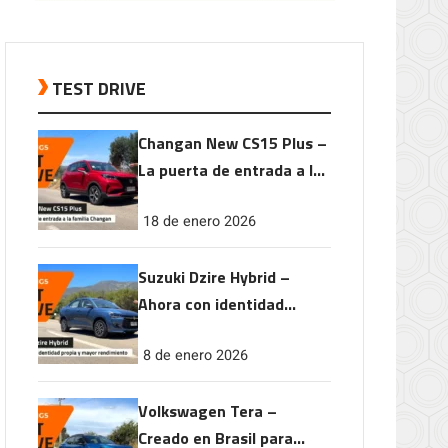
TEST DRIVE
Changan New CS15 Plus –
La puerta de entrada a la
familia Changan
18 de enero 2026
Suzuki Dzire Hybrid –
Ahora con identidad
propia y mayor
8 de enero 2026
rendimiento
Volkswagen Tera –
Creado en Brasil para