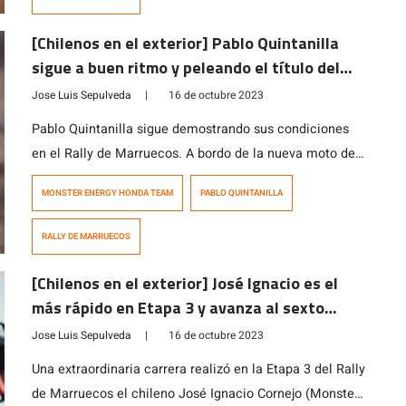
Como en la Etapa 3 de este lunes […]
[Chilenos en el exterior] Pablo Quintanilla
sigue a buen ritmo y peleando el título del
Rally de Marruecos
Jose Luis Sepulveda
|
16 de octubre 2023
Pablo Quintanilla sigue demostrando sus condiciones
en el Rally de Marruecos. A bordo de la nueva moto del
equipo Monster Energy Honda Team, el piloto nacional
MONSTER ENERGY HONDA TEAM
PABLO QUINTANILLA
está realizando una carrera a buen ritmo y terminó la
tercera etapa en la cuarta posición. La especial corrida
RALLY DE MARRUECOS
este lunes 16 de octubre tuvo un recorrido de 336
kilómetros […]
[Chilenos en el exterior] José Ignacio es el
más rápido en Etapa 3 y avanza al sexto
lugar en la general
Jose Luis Sepulveda
|
16 de octubre 2023
Una extraordinaria carrera realizó en la Etapa 3 del Rally
de Marruecos el chileno José Ignacio Cornejo (Monster