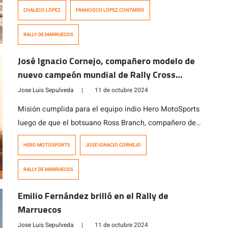
Rally de Marruecos en la clase SSV, quinta fecha del
CHALECO LÓPEZ
FRANCISCO LÓPEZ CONTARDO
Campeonato Mundial de Rally Cross Country (W2RC),
tras una apretada batalla que se definió por solo 11
RALLY DE MARRUECOS
segundos de diferencia. El experimentado piloto
chileno, navegado por Álvaro León […]
José Ignacio Cornejo, compañero modelo de
nuevo campeón mundial de Rally Cross
Country
Jose Luis Sepulveda
|
11 de octubre 2024
Misión cumplida para el equipo indio Hero MotoSports
luego de que el botsuano Ross Branch, compañero de
equipo del chileno José Ignacio Cornejo, se coronó
HERO MOTOSPORTS
JOSÉ IGNACIO CORNEJO
como el nuevo campeón del mundo de RallyGP al final
de una temporada donde su regularidad marcó la
RALLY DE MARRUECOS
diferencia. Branch hace historia al convertirse en el
primer piloto de Botswana […]
Emilio Fernández brilló en el Rally de
Marruecos
Jose Luis Sepulveda
|
11 de octubre 2024