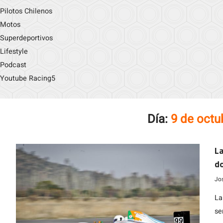
Pilotos Chilenos
Motos
Superdeportivos
Lifestyle
Podcast
Youtube Racing5
Día:
9 de octu
La
do
Jo
La
se