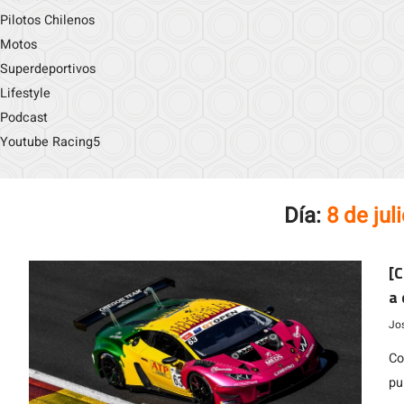
Pilotos Chilenos
Motos
Superdeportivos
Lifestyle
Podcast
Youtube Racing5
Día:
8 de jul
[C
a 
O
Jo
Co
pu