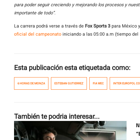
para poder seguir creciendo y mejorando los procesos y nuestr
importante de todo”
.
La carrera podrá verse a través de
Fox Sports 3
para México 
oficial del campeonato
iniciando a las 05:00 a.m (tiempo del
Esta publicación esta etiquetada como:
6 HORAS DE MONZA
ESTEBAN GUTIERREZ
FIA WEC
INTER EUROPOL C
También te podria interesar...
N
“