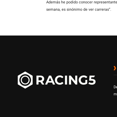
Además he podido conocer representantes
semana, es sinónimo de ver carreras”.
D
m