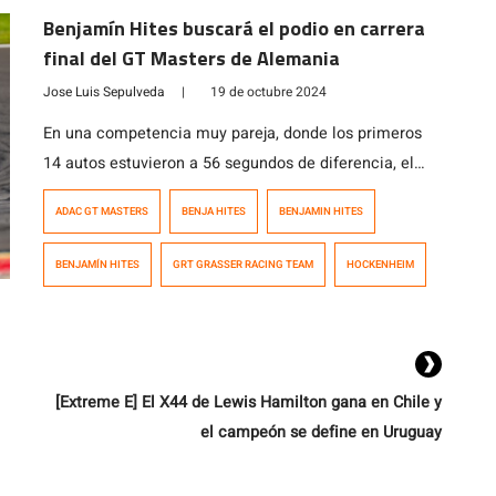
honroso quinto puesto tanto en la Carrera 2 como […]
Benjamín Hites buscará el podio en carrera
final del GT Masters de Alemania
Jose Luis Sepulveda
|
19 de octubre 2024
En una competencia muy pareja, donde los primeros
14 autos estuvieron a 56 segundos de diferencia, el
chileno Benjamín Hites y su compañero Tim
ADAC GT MASTERS
BENJA HITES
BENJAMIN HITES
Zimmerman, representando al Grasser Racing Team,
terminaron en la novena posición durante la Carrera 1
BENJAMÍN HITES
GRT GRASSER RACING TEAM
HOCKENHEIM
de la sexta y última fecha del Campeonato ADAC Gran
Turismo Masters de Alemania, que ganó […]
[Extreme E] El X44 de Lewis Hamilton gana en Chile y
el campeón se define en Uruguay