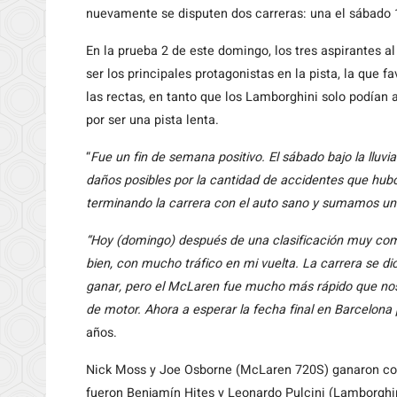
nuevamente se disputen dos carreras: una el sábado 1
En la prueba 2 de este domingo, los tres aspirantes a
ser los principales protagonistas en la pista, la que 
las rectas, en tanto que los Lamborghini solo podían 
por ser una pista lenta.
“
Fue un fin de semana positivo. El sábado bajo la lluvi
daños posibles por la cantidad de accidentes que hu
terminando la carrera con el auto sano y sumamos un
“Hoy (domingo) después de una clasificación muy comp
bien, con mucho tráfico en mi vuelta. La carrera se d
ganar, pero el McLaren fue mucho más rápido que nos
de motor. Ahora a esperar la fecha final en Barcelona
años.
Nick Moss y Joe Osborne (McLaren 720S) ganaron co
fueron Benjamín Hites y Leonardo Pulcini (Lamborghi