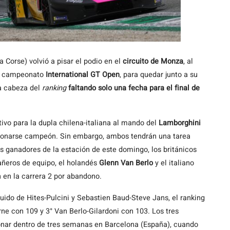
Corse) volvió a pisar el podio en el
circuito de Monza
, al
el campeonato
International GT Open
, para quedar junto a su
a cabeza del
ranking
faltando solo una fecha para el final de
tivo para la dupla chilena-italiana al mando del
Lamborghini
oronarse campeón. Sin embargo, ambos tendrán una tarea
s ganadores de la estación de este domingo, los británicos
ñeros de equipo, el holandés
Glenn Van Berlo
y el italiano
n en la carrera 2 por abandono.
uido de Hites-Pulcini y Sebastien Baud-Steve Jans, el ranking
ne con 109 y 3° Van Berlo-Gilardoni con 103. Los tres
onar dentro de tres semanas en Barcelona (España), cuando