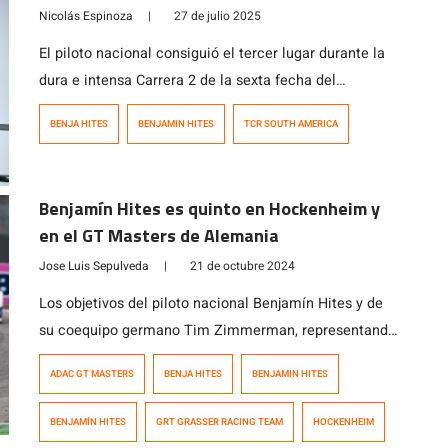
South America
Nicolás Espinoza
|
27 de julio 2025
El piloto nacional consiguió el tercer lugar durante la
dura e intensa Carrera 2 de la sexta fecha del
certamen disputada en Uruguay.
BENJA HITES
BENJAMIN HITES
TCR SOUTH AMERICA
Benjamín Hites es quinto en Hockenheim y
en el GT Masters de Alemania
Jose Luis Sepulveda
|
21 de octubre 2024
Los objetivos del piloto nacional Benjamín Hites y de
su coequipo germano Tim Zimmerman, representando
al Grasser Racing Team, era concluir la temporada en
ADAC GT MASTERS
BENJA HITES
BENJAMIN HITES
el podio del Campeonato Gran Turismo Masters de
Alemania que se disputó en Hockenheim (Alemania).
BENJAMÍN HITES
GRT GRASSER RACING TEAM
HOCKENHEIM
Sin embargo, no lo alcanzaron, pero consiguieron un