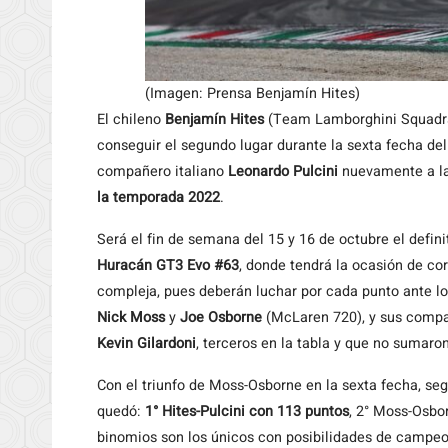
(Imagen: Prensa Benjamín Hites)
El chileno
Benjamín Hites
(Team Lamborghini Squadra 
conseguir el segundo lugar durante la sexta fecha d
compañero italiano
Leonardo Pulcini
nuevamente a l
la temporada 2022
.
Será el fin de semana del 15 y 16 de octubre el defini
Huracán GT3 Evo #63
, donde tendrá la ocasión de c
compleja, pues deberán luchar por cada punto ante lo
Nick Moss
y
Joe Osborne
(McLaren 720), y sus compa
Kevin Gilardoni
, terceros en la tabla y que no sumaro
Con el triunfo de Moss-Osborne en la sexta fecha, seg
quedó:
1° Hites-Pulcini con 113 puntos
, 2° Moss-Osbor
binomios son los únicos con posibilidades de campe