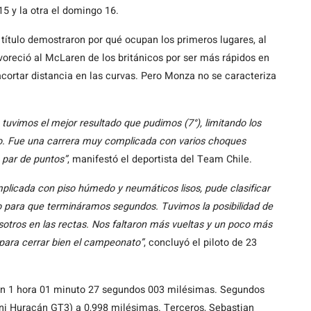
5 y la otra el domingo 16.
l título demostraron por qué ocupan los primeros lugares, al
favoreció al McLaren de los británicos por ser más rápidos en
acortar distancia en las curvas. Pero Monza no se caracteriza
a tuvimos el mejor resultado que pudimos (7°), limitando los
bo. Fue una carrera muy complicada con varios choques
 par de puntos”
, manifestó el deportista del Team Chile.
licada con piso húmedo y neumáticos lisos, pude clasificar
io para que termináramos segundos. Tuvimos la posibilidad de
otros en las rectas. Nos faltaron más vueltas y un poco más
 para cerrar bien el campeonato”
, concluyó el piloto de 23
n 1 hora 01 minuto 27 segundos 003 milésimas. Segundos
ni Huracán GT3) a 0,998 milésimas. Terceros, Sebastian