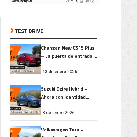
TEST DRIVE
Changan New CS15 Plus
– La puerta de entrada a
la familia Changan
18 de enero 2026
Suzuki Dzire Hybrid –
Ahora con identidad
propia y mayor
8 de enero 2026
rendimiento
Volkswagen Tera –