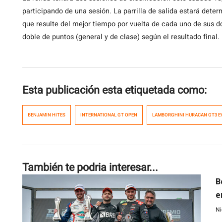
participando de una sesión. La parrilla de salida estará dete
que resulte del mejor tiempo por vuelta de cada uno de sus dos
doble de puntos (general y de clase) según el resultado final
Esta publicación esta etiquetada como:
BENJAMIN HITES
INTERNATIONAL GT OPEN
LAMBORGHINI HURACAN GT3 E
También te podria interesar...
B
e
S
Ni