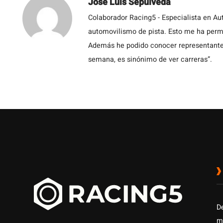
Jose Luis Sepulveda
Colaborador Racing5 - Especialista en Au
automovilismo de pista. Esto me ha permit
Además he podido conocer representantes
semana, es sinónimo de ver carreras”.
D
m