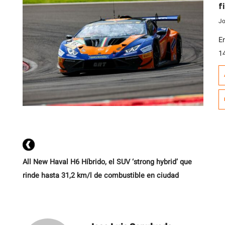
f
Jo
E
1
c
Z
t
d
T
All New Haval H6 Híbrido, el SUV ‘strong hybrid’ que
rinde hasta 31,2 km/l de combustible en ciudad