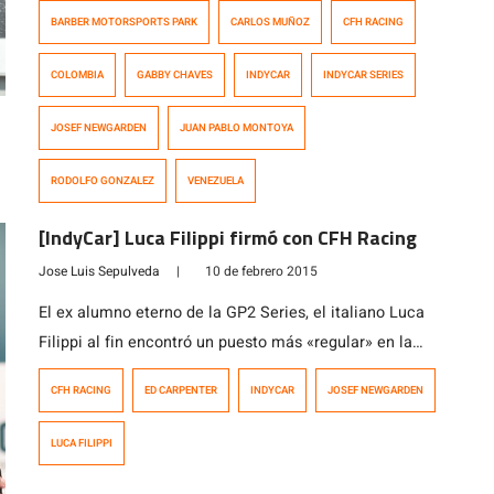
La competencia comenzó con Hélio Castroneves (Team
BARBER MOTORSPORTS PARK
CARLOS MUÑOZ
CFH RACING
Penske)aguantando la primera posición, mientras que
Josef Newgarden (CFH Racing) largó como nunca en su
COLOMBIA
GABBY CHAVES
INDYCAR
INDYCAR SERIES
vida, pasando de la quinta a la seguna posición,
relegando al tercer peldaño […]
JOSEF NEWGARDEN
JUAN PABLO MONTOYA
RODOLFO GONZALEZ
VENEZUELA
[IndyCar] Luca Filippi firmó con CFH Racing
Jose Luis Sepulveda
|
10 de febrero 2015
El ex alumno eterno de la GP2 Series, el italiano Luca
Filippi al fin encontró un puesto más «regular» en la
IndyCar, categoría en la que ha participado en ocho
CFH RACING
ED CARPENTER
INDYCAR
JOSEF NEWGARDEN
carreras, cuatro en 2013 con Bryan Herta Autosport y la
misma cantidad el año pasado con Rahal Letterman
LUCA FILIPPI
Lanigan Racing, escuadra con la que iba […]