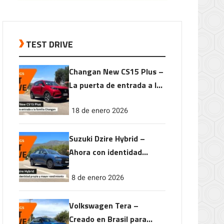
TEST DRIVE
Changan New CS15 Plus –
La puerta de entrada a la
familia Changan
18 de enero 2026
Suzuki Dzire Hybrid –
Ahora con identidad
propia y mayor
8 de enero 2026
rendimiento
Volkswagen Tera –
Creado en Brasil para