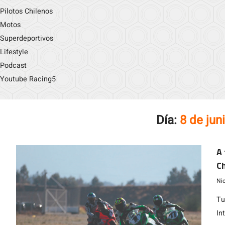
Pilotos Chilenos
Motos
Superdeportivos
Lifestyle
Podcast
Youtube Racing5
Día:
8 de jun
A 
Ch
Ni
Tu
In