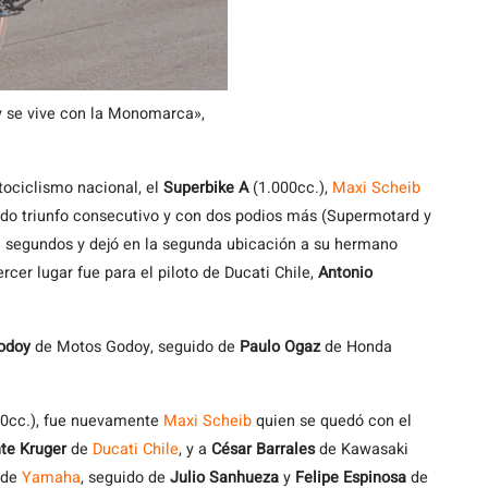
y se vive con la Monomarca»,
tociclismo nacional, el
Superbike A
(1.000cc.),
Maxi Scheib
do triunfo consecutivo y con dos podios más (Supermotard y
53 segundos y dejó en la segunda ubicación a su hermano
ercer lugar fue para el piloto de Ducati Chile,
Antonio
Godoy
de Motos Godoy, seguido de
Paulo Ogaz
de Honda
0cc.), fue nuevamente
Maxi Scheib
quien se quedó con el
te Kruger
de
Ducati Chile
, y a
César Barrales
de Kawasaki
de
Yamaha
, seguido de
Julio Sanhueza
y
Felipe Espinosa
de