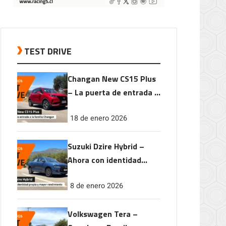
TEST DRIVE
Changan New CS15 Plus
– La puerta de entrada a
la familia Changan
18 de enero 2026
Suzuki Dzire Hybrid –
Ahora con identidad
propia y mayor
8 de enero 2026
rendimiento
Volkswagen Tera –