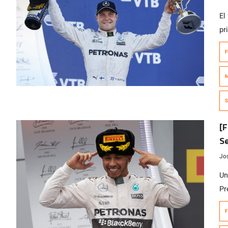
El
pr
Ru
F
(c
vu
M
(F
pr
S
[F
Se
Jo
Un
Pr
20
F
im