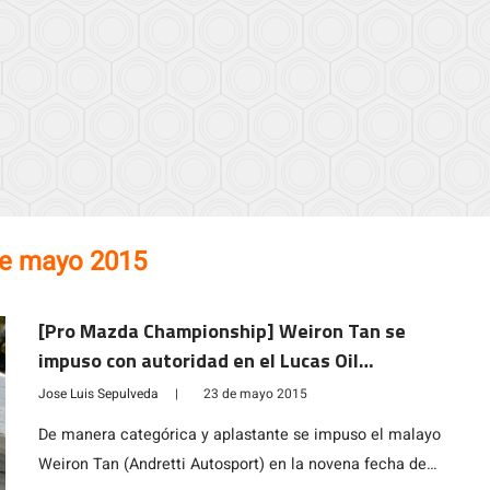
de mayo 2015
[Pro Mazda Championship] Weiron Tan se
impuso con autoridad en el Lucas Oil
Raceway, uruguayo Santiago Urrutia
Jose Luis Sepulveda
|
23 de mayo 2015
abandonó
De manera categórica y aplastante se impuso el malayo
Weiron Tan (Andretti Autosport) en la novena fecha de