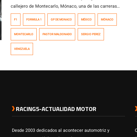
callejero de Montecarlo, Mónaco, una de las carreras
más esperadas por los equipos y pilotos, ya que a todos
F1
FORMULA 1
GP DE MONACO
MÉXICO
MÓNACO
quieren subir a lo más alto del podio en el trazado
urbano. En la qualy 1, Nico Rosberg (Mercedes) fue el
MONTECARLO
PASTOR MALDONADO
SERGIO PEREZ
más veloz con un crono de […]
VENEZUELA
RACING5-ACTUALIDAD MOTOR
Desde 2003 dedicados al acontecer automotriz y