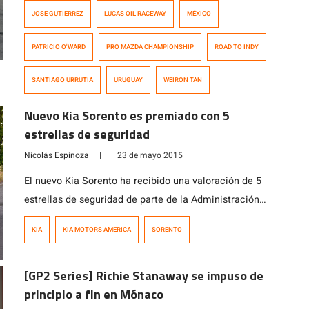
la Pro Mazda Championship en el Lucas Oil Raceway, el
JOSE GUTIERREZ
LUCAS OIL RACEWAY
MÉXICO
pequeño óvalo de 0.686 millas. Ésta fue la primera
competencia que se celebra en un trazado oval, y
PATRICIO O'WARD
PRO MAZDA CHAMPIONSHIP
ROAD TO INDY
también fue la primera experiencia de en este tipo […]
SANTIAGO URRUTIA
URUGUAY
WEIRON TAN
Nuevo Kia Sorento es premiado con 5
estrellas de seguridad
Nicolás Espinoza
|
23 de mayo 2015
El nuevo Kia Sorento ha recibido una valoración de 5
estrellas de seguridad de parte de la Administración
Nacional de Seguridad del Tráfico en Carreteras
KIA
KIA MOTORS AMERICA
SORENTO
(NHTSA por sus siglas en inglés). Construido en Estados
Unidos, el Nuevo Sorento es el modelo con más ventas
[GP2 Series] Richie Stanaway se impuso de
de Kia Motors América, habiendo vendido más de
principio a fin en Mónaco
100.000 unidades por […]