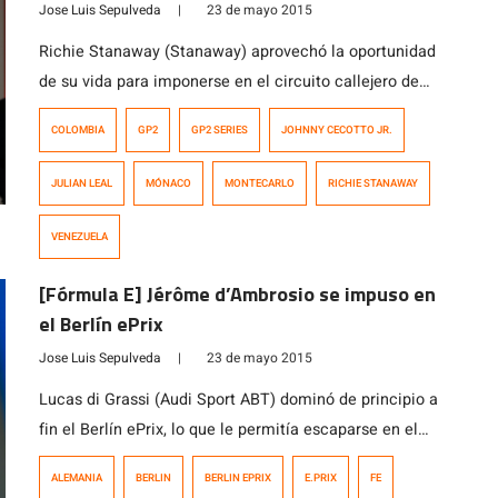
Jose Luis Sepulveda
|
23 de mayo 2015
Richie Stanaway (Stanaway) aprovechó la oportunidad
de su vida para imponerse en el circuito callejero de
Montercarlo, Mónaco. El ex GP3 Series aprovechó el
COLOMBIA
GP2
GP2 SERIES
JOHNNY CECOTTO JR.
mal arranque de Raffaele Marciello (Trident Racing) y
desde la primera curva en adelante no se supo más de
JULIAN LEAL
MÓNACO
MONTECARLO
RICHIE STANAWAY
él, ya que en las primeras vueltas realizó una seguidilla
de vueltas […]
VENEZUELA
[Fórmula E] Jérôme d’Ambrosio se impuso en
el Berlín ePrix
Jose Luis Sepulveda
|
23 de mayo 2015
Lucas di Grassi (Audi Sport ABT) dominó de principio a
fin el Berlín ePrix, lo que le permitía escaparse en el
campeonato, pero después de la revisión técnica fue
ALEMANIA
BERLIN
BERLIN EPRIX
E.PRIX
FE
excluido por utilizar componentes que no están