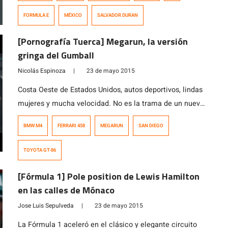
reglamentados en su monoplaza. El triunfo de la octava
FORMULA E
MÉXICO
SALVADOR DURAN
fecha de la Fórmula E recayó en Jérôme d’Ambrosio
(Dragon […]
[Pornografía Tuerca] Megarun, la versión
gringa del Gumball
Nicolás Espinoza
|
23 de mayo 2015
Costa Oeste de Estados Unidos, autos deportivos, lindas
mujeres y mucha velocidad. No es la trama de un nuevo
videojuego, sino la experiencia que pueden vivir los
BMW M4
FERRARI 458
MEGARUN
SAN DIEGO
afortunados propietarios de superderpotivos
estadounidenses que participan en Megarun, un evento
TOYOTA GT-86
muy similar al Gumball 3000, pero que en esta ocasión
está limitado a la Costa Oeste gringa. […]
[Fórmula 1] Pole position de Lewis Hamilton
en las calles de Mónaco
Jose Luis Sepulveda
|
23 de mayo 2015
La Fórmula 1 aceleró en el clásico y elegante circuito