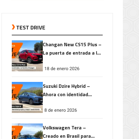
TEST DRIVE
Changan New CS15 Plus –
La puerta de entrada a la
familia Changan
18 de enero 2026
Suzuki Dzire Hybrid –
Ahora con identidad
propia y mayor
8 de enero 2026
rendimiento
Volkswagen Tera –
Creado en Brasil para