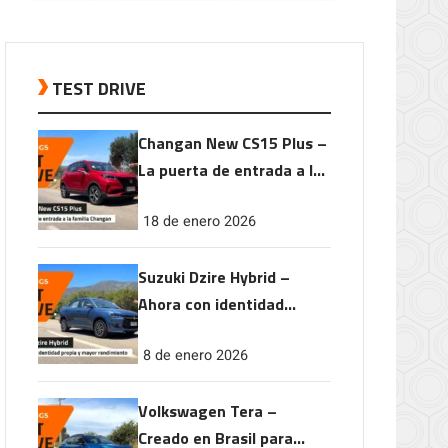
TEST DRIVE
Changan New CS15 Plus –
La puerta de entrada a la
familia Changan
18 de enero 2026
Suzuki Dzire Hybrid –
Ahora con identidad
propia y mayor
8 de enero 2026
rendimiento
Volkswagen Tera –
Creado en Brasil para