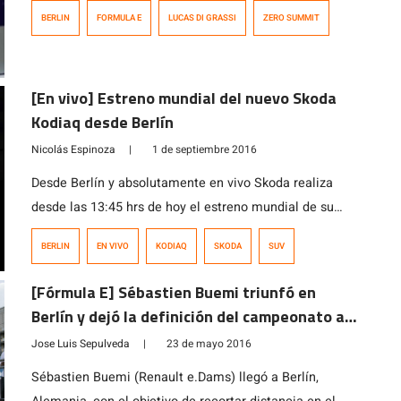
la temporada de la ABB FIA Fórmula E en Berlín y sus
BERLIN
FORMULA E
LUCAS DI GRASSI
ZERO SUMMIT
ideas sobre cómo debe afrontar el planeta los desafíos
ambientales tras la pandemia del coronavirus. El piloto
brasileño, campeón 2016/17 de la serie de autos […]
[En vivo] Estreno mundial del nuevo Skoda
Kodiaq desde Berlín
Nicolás Espinoza
|
1 de septiembre 2016
Desde Berlín y absolutamente en vivo Skoda realiza
desde las 13:45 hrs de hoy el estreno mundial de su
nuevo Kodiaq, un SUV con capacidad para siete
BERLIN
EN VIVO
KODIAQ
SKODA
SUV
pasajeros dispuestos en 3 filas de asientos y que
pretende competir en el mercado mundial con el
[Fórmula E] Sébastien Buemi triunfó en
Renault Koleos, Hyundai Santa Fe, Kia Sorento, Nissan
Berlín y dejó la definición del campeonato al
X-Trail y Mitsubishi […]
rojo vivo
Jose Luis Sepulveda
|
23 de mayo 2016
Sébastien Buemi (Renault e.Dams) llegó a Berlín,