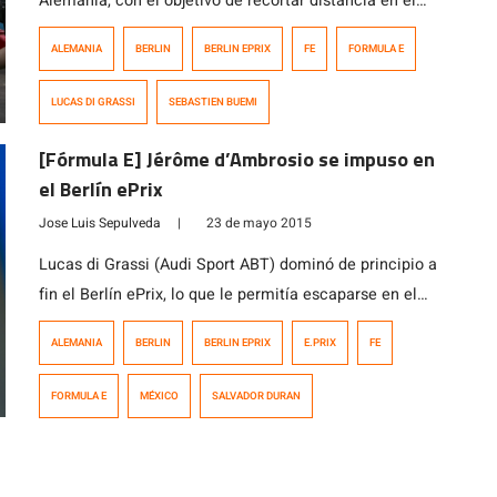
Alemania, con el objetivo de recortar distancia en el
campeonato de pilotos a Lucas di Grassi (ABT
ALEMANIA
BERLIN
BERLIN EPRIX
FE
FORMULA E
Schaeffler Audi Sport). Y lo cumplió, porque el suizo
tuvo una excelente carrera y triunfó en el Berlín ePrix.
LUCAS DI GRASSI
SEBASTIEN BUEMI
La competencia comenzó con Jean-Éric Vergne (DS
Virgin) largando desde la pole position, […]
[Fórmula E] Jérôme d’Ambrosio se impuso en
el Berlín ePrix
Jose Luis Sepulveda
|
23 de mayo 2015
Lucas di Grassi (Audi Sport ABT) dominó de principio a
fin el Berlín ePrix, lo que le permitía escaparse en el
campeonato, pero después de la revisión técnica fue
ALEMANIA
BERLIN
BERLIN EPRIX
E.PRIX
FE
excluido por utilizar componentes que no están
reglamentados en su monoplaza. El triunfo de la octava
FORMULA E
MÉXICO
SALVADOR DURAN
fecha de la Fórmula E recayó en Jérôme d’Ambrosio
(Dragon […]