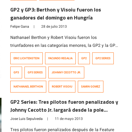
GP2 y GP3: Berthon y Visoiu fueron los
ganadores del domingo en Hungría
Felipe Gana
|
28 de julio 2013
Nathanael Berthon y Robert Visoiu fueron los
triunfadores en las categorías menores, la GP2 y la GP3
respectivamente, hoy en Hungría. En la GP2 Series,
ERIC LICHTENSTEIN
FACUNDO REGALIA
GP2
GP2 SERIES
Berthon lideró todas las vueltas, largando desde la pole
position gracias a la grilla invertida que se impone en la
GP3
GP3 SERIES
JOHNNY CECOTTO JR.
categoría para la carrera del domingo. Berthon resistió
los ataques […]
NATHANAEL BERTHON
ROBERT VISOIU
SAMIN GOMEZ
GP2 Series: Tres pilotos fueron penalizados y
Johnny Cecotto Jr. largará desde la pole
position
Jose Luis Sepulveda
|
11 de mayo 2013
Tres pilotos fueron penalizados después de la Feature