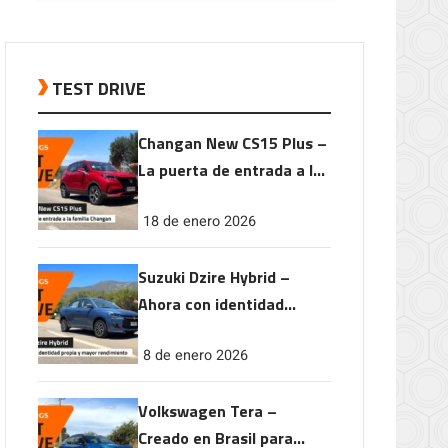
TEST DRIVE
Changan New CS15 Plus –
La puerta de entrada a la
familia Changan
18 de enero 2026
Suzuki Dzire Hybrid –
Ahora con identidad
propia y mayor
8 de enero 2026
rendimiento
Volkswagen Tera –
Creado en Brasil para