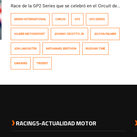
Race de la GP2 Series que se celebró en el Circuit de
Catalunya, España. Se trata de los británicos Jolyon
ARDEN INTERNATIONAL
CARLIN
GP2
GP2 SERIES
Palmer (Carlin) y Sam Bird (Russian Time), y del francés
Nathanaël Berthon (Trident). El primero de ellos fue
HILMER MOTORSPORT
JOHNNY CECOTTO JR.
JOLYON PALMER
sancionado con 20 segundos por obligar a salirse de […]
JON LANCASTER
NATHANAEL BERTHON
RUSSIAN TIME
SAM BIRD
TRIDENT
RACING5-ACTUALIDAD MOTOR