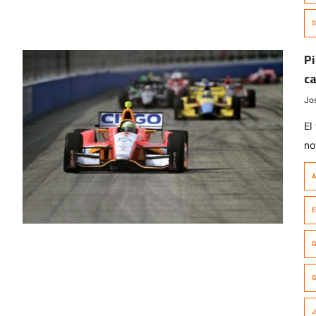
S
Pi
ca
Jo
El
no
im
A
el
Co
E
la
ca
G
G
J