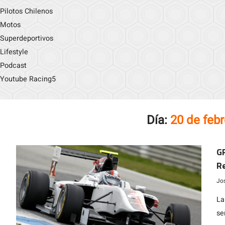
Pilotos Chilenos
Motos
Superdeportivos
Lifestyle
Podcast
Youtube Racing5
Día:
20 de feb
GP
Re
p
Jo
La
se