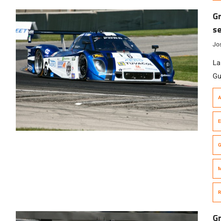
Gr
se
Jo
La
Gu
po
A
(F
Am
E
se
Ka
G
M
R
Gr