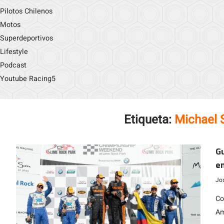
Pilotos Chilenos
Motos
Superdeportivos
Lifestyle
Podcast
Youtube Racing5
Etiqueta:
Michael 
Gu
en
Jo
Co
Am