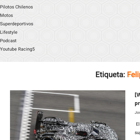
Pilotos Chilenos
Motos
Superdeportivos
Lifestyle
Podcast
Youtube Racing5
Etiqueta:
Fel
[W
pr
Jo
El
su