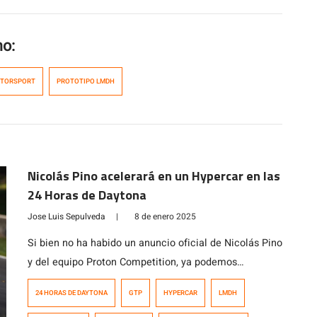
mo:
OTORSPORT
PROTOTIPO LMDH
Nicolás Pino acelerará en un Hypercar en las
24 Horas de Daytona
Jose Luis Sepulveda
|
8 de enero 2025
Si bien no ha habido un anuncio oficial de Nicolás Pino
y del equipo Proton Competition, ya podemos
anunciarles que se produjo esa unión entre el equipo
24 HORAS DE DAYTONA
GTP
HYPERCAR
LMDH
alemán y el piloto chileno para las 24 Horas de