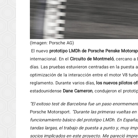
(Imagen: Porsche AG)
El nuevo
prototipo LMDh de Porsche Penske Motorsp
internacional. En el
Circuito de Montmeló
, cercano a
días. Las pruebas estuvieron centradas en la puesta a
optimización de la interacción entre el motor V8 turb
reglamento. Durante varios días,
los nuevos pilotos o
estadounidense
Dane Cameron
, condujeron el protot
“El exitoso test de Barcelona fue un paso enormemen
Porsche Motorsport.
“Durante las primeras vueltas e
funcionamiento básico del prototipo LMDh. En España, v
tandas largas, el trabajo de puesta a punto y, muy impo
socios implicados en este proyecto. Me pareció impre