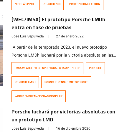
Daytona, aunque se dice que el acuerdo se extendería
NICOLÁS PINO
PORSCHE 963
PROTON COMPETITION
para otras carreras de la IMSA SportsCar
Championship, así […]
[WEC/IMSA] El prototipo Porsche LMDh
entra en fase de pruebas
Jose Luis Sepulveda
|
27 de enero 2022
A partir de la temporada 2023, el nuevo prototipo
Porsche LMDh luchará por la victoria absoluta en las
mejores carreras de resistencia del mundo, incluidas
IMSA WEATHERTECH SPORTSCAR CHAMPIONSHIP
PORSCHE
las 24 Horas de Le Mans, las 24 Horas de Daytona y las
12 Horas de Sebring. El vehículo participará en el
PORSCHE LMDH
PORSCHE PENSKE MOTORSPORT
Campeonato Mundial de Resistencia (WEC) de la FIA
[…]
WORLD ENDURANCE CHAMPIONSHIP
Porsche luchará por victorias absolutas con
un prototipo LMD
Jose Luis Sepulveda
|
16 de diciembre 2020