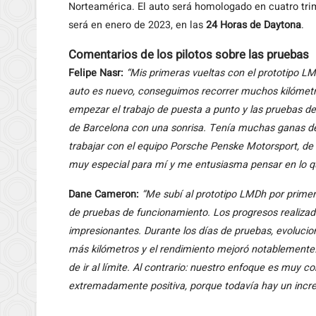
Norteamérica. El auto será homologado en cuatro trim
será en enero de 2023, en las
24 Horas de Daytona
.
Comentarios de los pilotos sobre las pruebas
Felipe Nasr:
“Mis primeras vueltas con el prototipo LM
auto es nuevo, conseguimos recorrer muchos kilómetro
empezar el trabajo de puesta a punto y las pruebas de
de Barcelona con una sonrisa. Tenía muchas ganas de 
trabajar con el equipo Porsche Penske Motorsport, de t
muy especial para mí y me entusiasma pensar en lo qu
Dane Cameron:
“Me subí al prototipo LMDh por prime
de pruebas de funcionamiento. Los progresos realizad
impresionantes. Durante los días de pruebas, evoluc
más kilómetros y el rendimiento mejoró notablemente. 
de ir al límite. Al contrario: nuestro enfoque es muy
extremadamente positiva, porque todavía hay un incre