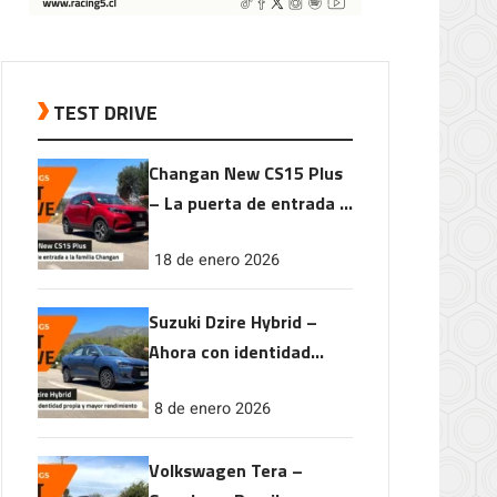
TEST DRIVE
Changan New CS15 Plus
– La puerta de entrada a
la familia Changan
18 de enero 2026
Suzuki Dzire Hybrid –
Ahora con identidad
propia y mayor
8 de enero 2026
rendimiento
Volkswagen Tera –