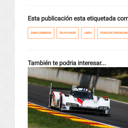
Esta publicación esta etiquetada co
DANE CAMERON
FELIPE NASR
LMDH
PORSCHE PENSKE M
También te podria interesar...