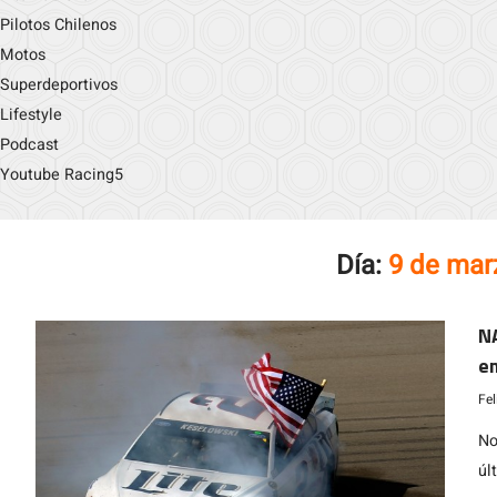
Pilotos Chilenos
Motos
Superdeportivos
Lifestyle
Podcast
Youtube Racing5
Día:
9 de mar
N
em
Fe
No
úl