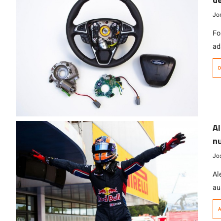
Jo
Fo
ad
de
D
ve
Al
nu
Jo
Al
au
en
A
mi