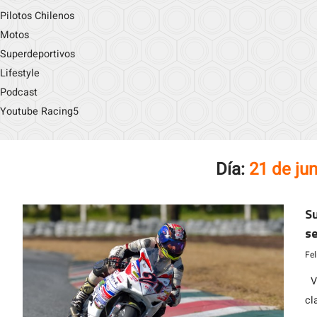
Pilotos Chilenos
Motos
Superdeportivos
Lifestyle
Podcast
Youtube Racing5
Día:
21 de ju
Su
s
Fe
Vi
cl