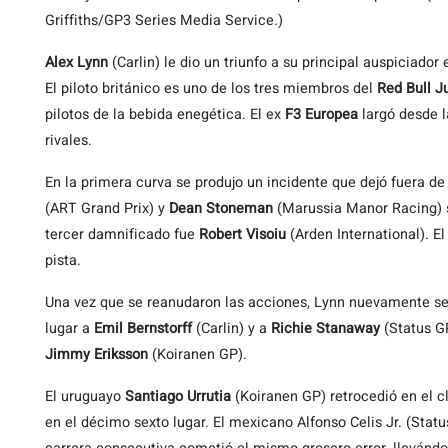
Griffiths/GP3 Series Media Service.)
Alex Lynn
(Carlin) le dio un triunfo a su principal auspiciador 
El piloto británico es uno de los tres miembros del
Red Bull J
pilotos de la bebida enegética. El ex
F3 Europea
largó desde l
rivales.
En la primera curva se produjo un incidente que dejó fuera de 
(ART Grand Prix) y
Dean Stoneman
(Marussia Manor Racing) so
tercer damnificado fue
Robert Visoiu
(Arden International). El
pista.
Una vez que se reanudaron las acciones, Lynn nuevamente se 
lugar a
Emil Bernstorff
(Carlin) y a
Richie Stanaway
(Status GP
Jimmy Eriksson
(Koiranen GP).
El uruguayo
Santiago Urrutia
(Koiranen GP) retrocedió en el c
en el décimo sexto lugar. El mexicano Alfonso Celis Jr. (Sta