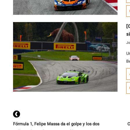
Z
C
f
s
[
s
M
Jo
U
B
d
M
Bu
R
Fórmula 1, Felipe Massa da el golpe y los dos
C