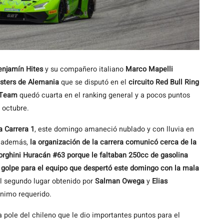
enjamín Hites
y su compañero italiano
Marco Mapelli
ters de Alemania
que se disputó en el
circuito Red Bull Ring
 Team
quedó cuarta en el ranking general y a pocos puntos
 octubre.
a Carrera 1
, este domingo amaneció nublado y con lluvia en
ro además,
la organización de la carrera comunicó cerca de la
rghini Huracán #63 porque le faltaban 250cc de gasolina
uro golpe para el equipo que despertó este domingo con la mala
el segundo lugar obtenido por
Salman Owega
y
Elias
ínimo requerido.
a pole del chileno que le dio importantes puntos para el