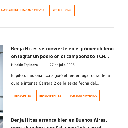
LAMBORGHINI HURACAN GT3 EVO2
RED BULL RING
Benja Hites se convierte en el primer chileno
en lograr un podio en el campeonato TCR
South America
Nicolás Espinoza
|
27 de julio 2025
El piloto nacional consiguió el tercer lugar durante la
dura e intensa Carrera 2 de la sexta fecha del
certamen disputada en Uruguay.
BENJA HITES
BENJAMIN HITES
TCR SOUTH AMERICA
Benja Hites arranca bien en Buenos Aires,
pero abandona por falla mecánica en el