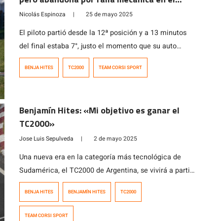
TC2000
Nicolás Espinoza
|
25 de mayo 2025
El piloto partió desde la 12ª posición y a 13 minutos
del final estaba 7°, justo el momento que su auto
presentó problemas que lo dejaron fuera de la 2ª
BENJA HITES
TC2000
TEAM CORSI SPORT
fecha.
Benjamín Hites: «Mi objetivo es ganar el
TC2000»
Jose Luis Sepulveda
|
2 de mayo 2025
Una nueva era en la categoría más tecnológica de
Sudamérica, el TC2000 de Argentina, se vivirá a partir
de este sábado 3 y domingo 4 de mayo en el
BENJA HITES
BENJAMÍN HITES
TC2000
autódromo Ciudad de Oberá, en Misiones, 1.141
kilómetros al norte de Buenos Aires, donde el piloto
TEAM CORSI SPORT