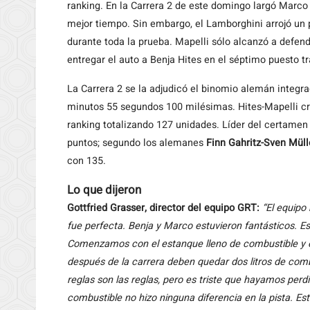
ranking. En la Carrera 2 de este domingo largó Marco 
mejor tiempo. Sin embargo, el Lamborghini arrojó un 
durante toda la prueba. Mapelli sólo alcanzó a defen
entregar el auto a Benja Hites en el séptimo puesto t
La Carrera 2 se la adjudicó el binomio alemán integr
minutos 55 segundos 100 milésimas. Hites-Mapelli cr
ranking totalizando 127 unidades. Líder del certamen
puntos; segundo los alemanes
Finn Gahritz-Sven Mül
con 135.
Lo que dijeron
Gottfried Grasser, director del equipo GRT:
“El equipo
fue perfecta. Benja y Marco estuvieron fantásticos. Es
Comenzamos con el estanque lleno de combustible y e
después de la carrera deben quedar dos litros de comb
reglas son las reglas, pero es triste que hayamos perdi
combustible no hizo ninguna diferencia en la pista. E