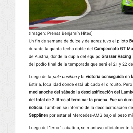
(Imagen: Prensa Benjamín Hites)
Un fin de semana de dulce y de agraz tuvo el piloto
B
durante la quinta fecha doble del
Campeonato GT Mas
de Austria, donde la dupla del equipo
Grasser Racing
del podio final de la temporada que será el 21 y 22 de
Luego de la
pole position
y la
victoria conseguida en l
Estiria, localidad donde está ubicado el circuito. Pe
medianoche del sábado la desclasificación del Lambo
del total de 2 litros al terminar la prueba. Fue un d
noticia
. También se informó de la desclasificación d
Seppäne
n por estar el Mercedes-AMG bajo el peso m
Luego del “error” sabatino, se mantuvo oficialmente l