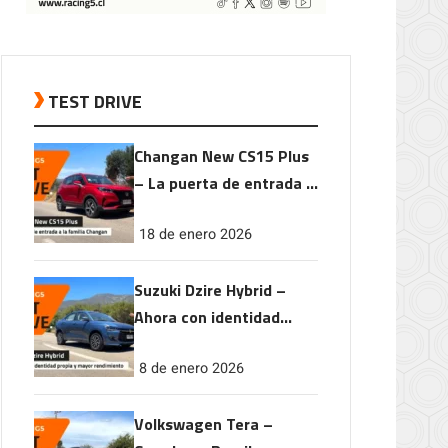
TEST DRIVE
Changan New CS15 Plus
– La puerta de entrada a
la familia Changan
18 de enero 2026
Suzuki Dzire Hybrid –
Ahora con identidad
propia y mayor
8 de enero 2026
rendimiento
Volkswagen Tera –