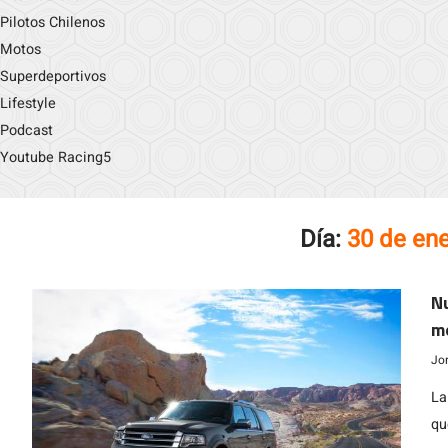
Pilotos Chilenos
Motos
Superdeportivos
Lifestyle
Podcast
Youtube Racing5
Día:
30 de en
Nu
m
Jo
La
qu