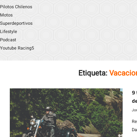
Pilotos Chilenos
Motos
Superdeportivos
Lifestyle
Podcast
Youtube Racing5
Etiqueta:
Vacacio
9 
de
Jo
Re
Da