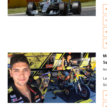
el
B
po
as
F
Se
N
W
Ma
S
Ni
La
Sc
ex
C
se
Su
M