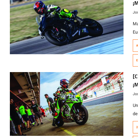
¡M
Jo
Ma
Eu
gr
A
Mu
la
E
co
[C
¡M
de
Jo
Un
de
qu
2
Po