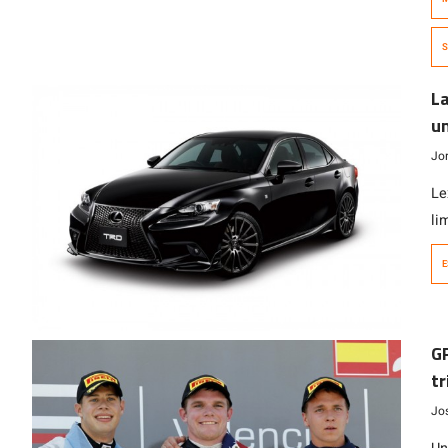
pi
at
S
La
un
Jo
Le
li
E
GP
tr
Jo