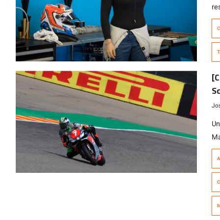
re
pr
C
Ca
te
T
ap
es
[C
Sc
C
Jo
Un
Ma
ci
A
fe
la
C
ar
te
M