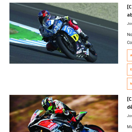
[C
a
M
Jo
No
Co
Mu
A
de
Sc
E
co
en
M
[C
dé
E
Jo
Ma