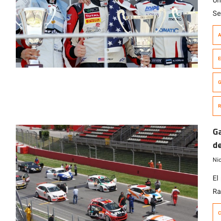
Un
Se
se
A
di
am
E
es
fu
G
R
Ga
de
Ni
El
Ra
en
C
lu