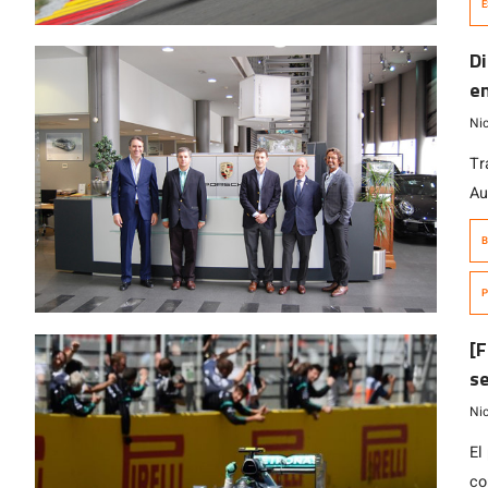
E
el
fu
Di
en
Ni
Tr
Au
Po
B
el
pr
P
Lu
20
[F
se
Ni
El
co