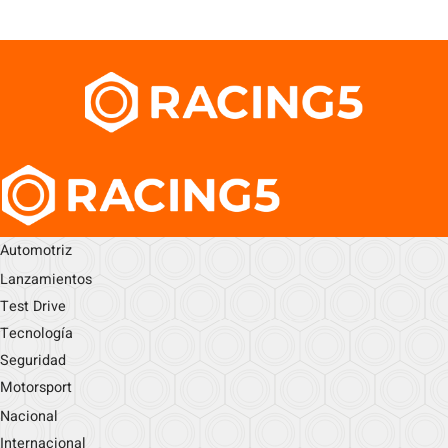
Automotriz
Lanzamientos
Test Drive
Tecnología
Seguridad
Motorsport
Nacional
Internacional