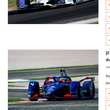
de
A
co
ub
C
un
(G
E
V
[F
du
p
Jo
Ro
pu
es
A
en
Sa
C
br