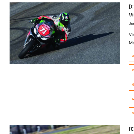
[C
Vi
ac
Jo
Vi
Ma
nu
A
el
Su
C
Po
de
G
Eu
M
V
[C