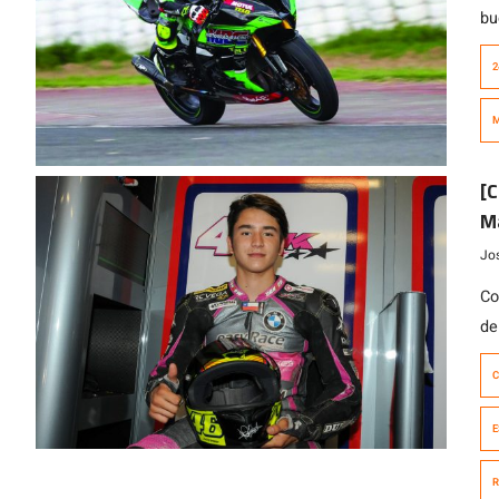
bu
te
2
ex
el
M
se
[…
[C
M
Jo
Co
de
Vi
C
Ma
Ca
E
co
ca
R