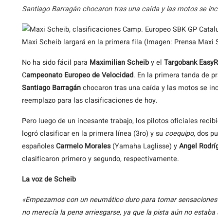
Santiago Barragán chocaron tras una caída y las motos se incen
Maxi Scheib largará en la primera fila (Imagen: Prensa Maxi 
No ha sido fácil para
Maximilian Scheib
y el
Targobank Easy
C
ampeonato Europeo de Velocidad
. En la primera tanda de p
Santiago Barragán
chocaron tras una caída y las motos se ince
reemplazo para las clasificaciones de hoy.
Pero luego de un incesante trabajo, los pilotos oficiales rec
logró clasificar en la primera línea (3ro) y su
coequipo
, dos p
españoles
Carmelo Morales
(Yamaha Laglisse) y
Angel Rodrí
clasificaron primero y segundo, respectivamente.
La voz de Scheib
«Empezamos con un neumático duro para tomar sensaciones 
no merecía la pena arriesgarse, ya que la pista aún no estab