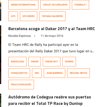
preparada para hacer su estreno en la GP3 Series,
ARDER INTERNATIONAL
CIRCUIT DE CATALUNYA
FORMULA 1
categoría antesala de la Fórmula Uno, que inicia este
fin de semana en el Circuito de Barcelona-Cataluña con
GP3
GP3 SERIES
TATIANA CALDERÓN
dos carreras en el marco del Gran Premio de España. La
[…]
Barcelona acoge al Dakar 2017 y al Team HRC
Nicolás Espinoza
|
11 de mayo 2016
El Team HRC de Rally ha participó ayer en la
presentación del Rally Dakar 2017 que tuvo lugar en uno
de los puntos más emblemáticos de la ciudad de
BARCELONA
DAKAR
DAKAR 2017
ESPAÑA
Barcelona. Tres de los pilotos del Team HRC, el español
Joan Barreda, el portugués Paulo Gonçalves y el francés
HONDA MOTOS
HRC
JOAN BARREDA
MICHAEL METGE
Michael Metge han sido algunas de los […]
PAULO GONCALVES
Autódromo de Codegua reabre sus puertas
para recibir el Total TP Race by Dunlop