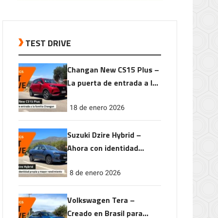
TEST DRIVE
Changan New CS15 Plus –
La puerta de entrada a la
familia Changan
18 de enero 2026
Suzuki Dzire Hybrid –
Ahora con identidad
propia y mayor
8 de enero 2026
rendimiento
Volkswagen Tera –
Creado en Brasil para