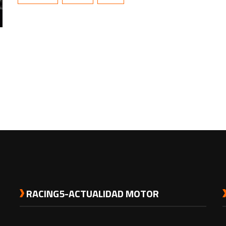
exhaustivamente para mejorar su duración, rendimiento
y confiabilidad.
RACING5-ACTUALIDAD MOTOR