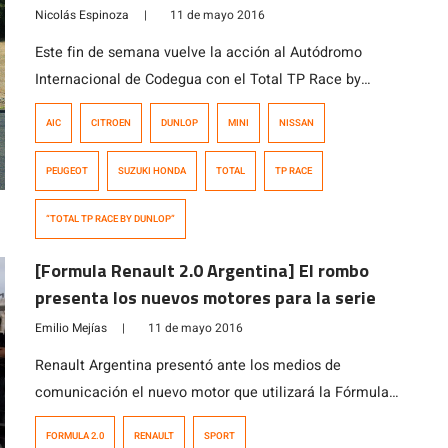
Nicolás Espinoza
|
11 de mayo 2016
Este fin de semana vuelve la acción al Autódromo
Internacional de Codegua con el Total TP Race by
Dunlop, categoría que vio su fecha inaugural en Temuco
AIC
CITROEN
DUNLOP
MINI
NISSAN
y que promete toda la emoción de los motores de 1.600
cc con importantes marcas como MINI, Peugeot,
PEUGEOT
SUZUKI HONDA
TOTAL
TP RACE
Citroën, Nissan, Suzuki y Honda. El día viernes 13 de […]
“TOTAL TP RACE BY DUNLOP”
[Formula Renault 2.0 Argentina] El rombo
presenta los nuevos motores para la serie
Emilio Mejías
|
11 de mayo 2016
Renault Argentina presentó ante los medios de
comunicación el nuevo motor que utilizará la Fórmula
Renault 2.0 a partir de la fecha de Mendoza. Esta planta
FORMULA 2.0
RENAULT
SPORT
impulsora eroga mayor potencia, y se trabajó