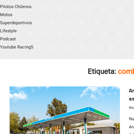
Pilotos Chilenos
Motos
Superdeportivos
Lifestyle
Podcast
Youtube Racing5
Etiqueta:
comb
Ar
es
Ni
Nu
Ar