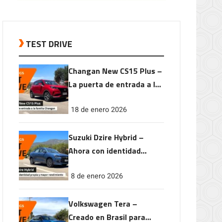
TEST DRIVE
Changan New CS15 Plus –
La puerta de entrada a la
familia Changan
18 de enero 2026
Suzuki Dzire Hybrid –
Ahora con identidad
propia y mayor
8 de enero 2026
rendimiento
Volkswagen Tera –
Creado en Brasil para