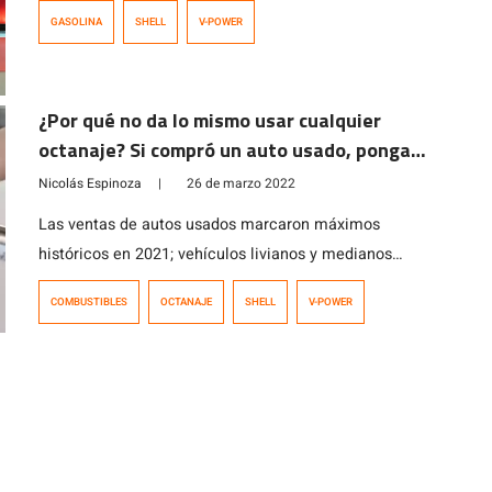
residuos en las partes críticas el motor
GASOLINA
SHELL
V-POWER
¿Por qué no da lo mismo usar cualquier
octanaje? Si compró un auto usado, ponga
atención a estos consejos
Nicolás Espinoza
|
26 de marzo 2022
Las ventas de autos usados marcaron máximos
históricos en 2021; vehículos livianos y medianos
alcanzaron una cifra de 1.429.335 unidades vendidas a
COMBUSTIBLES
OCTANAJE
SHELL
V-POWER
diciembre del año pasado, más de 400 mil más que en
2020. Un fenómeno que, en parte, se asocia a las
complicaciones que ha generado la pandemia tras el
quiebre de stock de […]