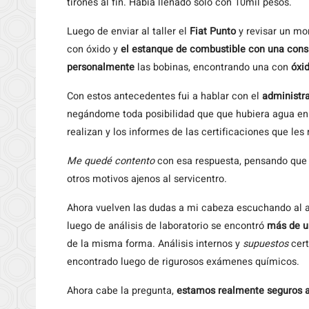
tirones al fin. Había llenado sólo con 10mil pesos.
Luego de enviar al taller el
Fiat Punto
y revisar un mo
con óxido y
el estanque de combustible con una cons
personalmente
las bobinas, encontrando una con
óxi
Con estos antecedentes fui a hablar con el
administr
negándome toda posibilidad que que hubiera agua en 
realizan y los informes de las certificaciones que les
Me quedé contento
con esa respuesta, pensando que 
otros motivos ajenos al servicentro.
Ahora vuelven las dudas a mi cabeza escuchando al a
luego de análisis de laboratorio se encontró
más de un
de la misma forma. Análisis internos y
supuestos
cert
encontrado luego de rigurosos exámenes químicos.
Ahora cabe la pregunta,
estamos realmente seguros a 