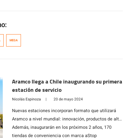
mo:
A
MEGA
Aramco llega a Chile inaugurando su primera
estación de servicio
Nicolás Espinoza
|
20 de mayo 2024
Nuevas estaciones incorporan formato que utilizará
Aramco a nivel mundial: innovación, productos de alta
calidad, ofertas y servicios líderes
Además, inaugurarán en los próximos 2 años, 170
tiendas de conveniencia con marca aStop