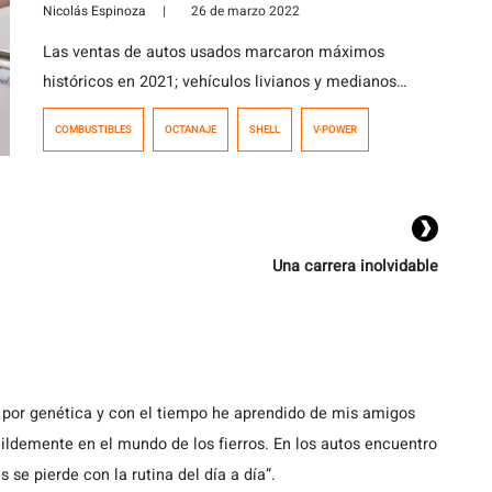
atención a estos consejos
Nicolás Espinoza
|
26 de marzo 2022
Las ventas de autos usados marcaron máximos
históricos en 2021; vehículos livianos y medianos
alcanzaron una cifra de 1.429.335 unidades vendidas a
COMBUSTIBLES
OCTANAJE
SHELL
V-POWER
diciembre del año pasado, más de 400 mil más que en
2020. Un fenómeno que, en parte, se asocia a las
complicaciones que ha generado la pandemia tras el
quiebre de stock de […]
Una carrera inolvidable
 por genética y con el tiempo he aprendido de mis amigos
demente en el mundo de los fierros. En los autos encuentro
s se pierde con la rutina del día a día”.