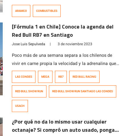
ARAMCO
COMBUSTIBLES
[Fórmula 1 en Chile] Conoce la agenda del
Red Bull RB7 en Santiago
Jose Luis Sepulveda
|
3 de noviembre 2023
Poco más de una semana separa a los chilenos de
vivir en carne propia la velocidad y la adrenalina que
genera un auto de Fórmula 1. Y es que el RB7, que fue
LAS CONDES
MEGA
RB7
RED BULL RACING
campeón en 2011 y que piloteó Sebastian Vettel en su
momento ya se encuentra en Chile a la espera de
RED BULL SHOW RUN
RED BULL SHOW RUN SANTIAGO LAS CONDES
comenzar todas […]
USACH
¿Por qué no da lo mismo usar cualquier
octanaje? Si compró un auto usado, ponga