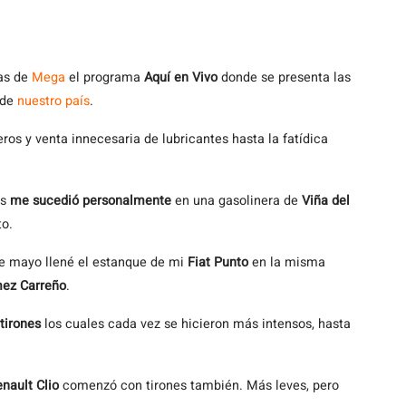
las de
Mega
el programa
Aquí en Vivo
donde se presenta las
 de
nuestro país
.
os y venta innecesaria de lubricantes hasta la fatídica
es
me sucedió personalmente
en una gasolinera de
Viña del
to.
de mayo llené el estanque de mi
Fiat Punto
en la misma
ez Carreño
.
tirones
los cuales cada vez se hicieron más intensos, hasta
nault Clio
comenzó con tirones también. Más leves, pero