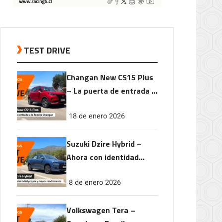
TEST DRIVE
Changan New CS15 Plus
– La puerta de entrada a
la familia Changan
18 de enero 2026
Suzuki Dzire Hybrid –
Ahora con identidad
propia y mayor
8 de enero 2026
rendimiento
Volkswagen Tera –