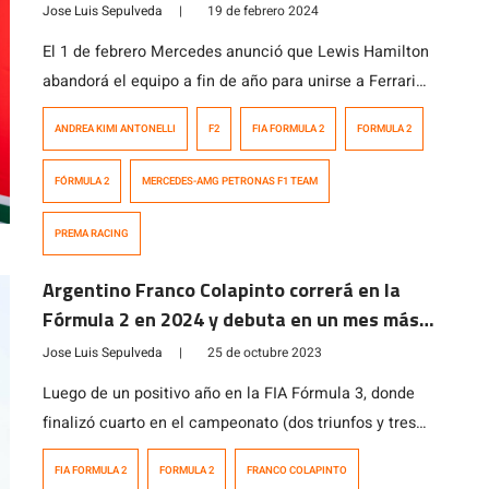
Jose Luis Sepulveda
|
19 de febrero 2024
El 1 de febrero Mercedes anunció que Lewis Hamilton
abandorá el equipo a fin de año para unirse a Ferrari
en 2025. Ante tal noticia, comenzó la silla musical con
ANDREA KIMI ANTONELLI
F2
FIA FORMULA 2
FORMULA 2
los posibles candidatos a reemplazar al siete veces
campeón del mundo. Uno de los nombres que ha
FÓRMULA 2
MERCEDES-AMG PETRONAS F1 TEAM
sonado ha sido el de Andrea Kimi Antonelli, […]
PREMA RACING
Argentino Franco Colapinto correrá en la
Fórmula 2 en 2024 y debuta en un mes más
en Abu Dhabi
Jose Luis Sepulveda
|
25 de octubre 2023
Luego de un positivo año en la FIA Fórmula 3, donde
finalizó cuarto en el campeonato (dos triunfos y tres
podios más), el argentino Franco Colapinto dará el
FIA FORMULA 2
FORMULA 2
FRANCO COLAPINTO
salto a la FIA Fórmula 2 con el equipo holanés MP