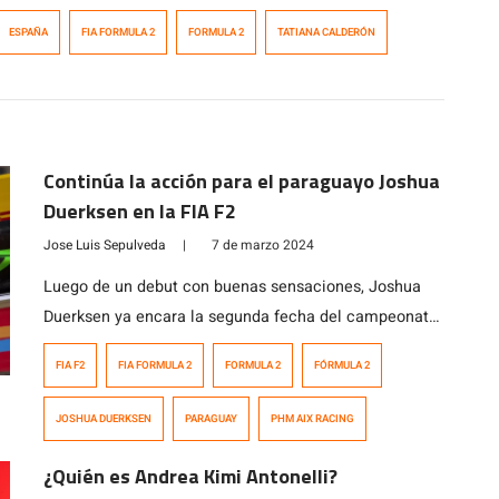
ESPAÑA
FIA FORMULA 2
FORMULA 2
TATIANA CALDERÓN
Continúa la acción para el paraguayo Joshua
Duerksen en la FIA F2
Jose Luis Sepulveda
|
7 de marzo 2024
Luego de un debut con buenas sensaciones, Joshua
Duerksen ya encara la segunda fecha del campeonato
2024 de la FIA Fórmula 2 en el circuito de Jeddah,
FIA F2
FIA FORMULA 2
FORMULA 2
FÓRMULA 2
Arabia Saudita. El piloto paraguayo que compite con el
equipo PHM AIX Racing de Alemania, tuvo su estreno
JOSHUA DUERKSEN
PARAGUAY
PHM AIX RACING
en la categoría la semana pasada, donde tuvo dos
actuaciones […]
¿Quién es Andrea Kimi Antonelli?