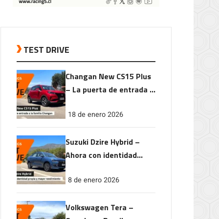
TEST DRIVE
Changan New CS15 Plus
– La puerta de entrada a
la familia Changan
18 de enero 2026
Suzuki Dzire Hybrid –
Ahora con identidad
propia y mayor
8 de enero 2026
rendimiento
Volkswagen Tera –