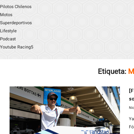
Pilotos Chilenos
Motos
Superdeportivos
Lifestyle
Podcast
Youtube Racing5
Etiqueta:
M
[F
so
d
Ni
Ya
Fó