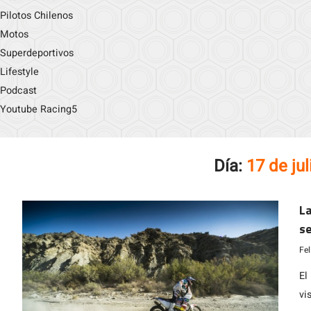
Pilotos Chilenos
Motos
Superdeportivos
Lifestyle
Podcast
Youtube Racing5
Día:
17 de ju
La
se
Fe
El
vi