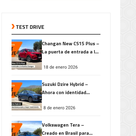
TEST DRIVE
Changan New CS15 Plus –
La puerta de entrada a la
familia Changan
18 de enero 2026
Suzuki Dzire Hybrid –
Ahora con identidad
propia y mayor
8 de enero 2026
rendimiento
Volkswagen Tera –
Creado en Brasil para