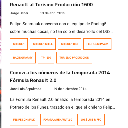
Renault al Turismo Producción 1600
Jorge Beher
|
13 de abril 2015
Felipe Schmauk conversó con el equipo de Racing5
sobre muchas cosas, no tan solo el desarrollo del DS3
TP1600, sino de sus expectativas con la categoría, el
CITROEN
CITROEN CHILE
CITROEN DS3
FELIPE SCHMAUK
motorsport actual, el apoyo de Citroën al motorsport y
mucho más.
RACING5 ARMY
TP 1600
TURISMO PRODUCCION
Conozca los números de la temporada 2014
Fórmula Renault 2.0
Jose Luis Sepulveda
|
19 de diciembre 2014
La Fórmula Renault 2.0 finalizó la temporada 2014 en
Potrero de los Funes, trazado en el que el chileno Felipe
Schmauk (Litoral Group), miembro de Racing5 Army,
FELIPE SCHMAUK
FORMULA RENAULT 2.0
JOSÉ LUIS RIFFO
sumó su tercer triunfo de la temporada. También fue el