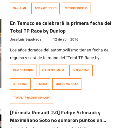
SAN JUAN
TOP RACE SERIES
VÍCTOR CORNEJO
En Temuco se celebrará la primera fecha del
Total TP Race by Dunlop
Jose Luis Sepulveda
|
12 de abril 2016
Los años dorados del automovilismo tienen fecha de
regreso y será de la mano del “Total TP Race by
Dunlop”. Con 25 pilotos y las mejores marcas del
CARLOS MUÑOZ
FELIPE SCHMAUK
INTERLOMAS
mercado, la competencia contará con ocho fechas este
2016, destacando la primera en Interlomas, Temuco y la
JORGE BAS
TEMUCO
VICTOR MARQUEZ
apertura del Autódromo de Codegua. Autos del
segmento B de Peugeot […]
“TOTAL TP RACE BY DUNLOP”
[Fórmula Renault 2.0] Felipe Schmauk y
Maximiliano Soto no sumaron puntos en
Mendonza