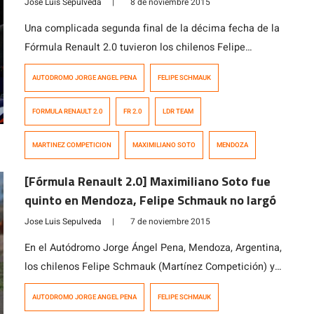
Jose Luis Sepulveda
|
8 de noviembre 2015
Una complicada segunda final de la décima fecha de la
Fórmula Renault 2.0 tuvieron los chilenos Felipe
Schmauk (Martínez Competición) y Maximiliano Soto
AUTODROMO JORGE ANGEL PENA
FELIPE SCHMAUK
(LDR Team) en el Autódromo Jorge Ángel Pena,
Mendoza, Argentina. El primero de ellos cruzó la meta
FORMULA RENAULT 2.0
FR 2.0
LDR TEAM
en la undécima posición, mientras que Soto Zurita
abandonó en la última vuelta. En la […]
MARTINEZ COMPETICION
MAXIMILIANO SOTO
MENDOZA
[Fórmula Renault 2.0] Maximiliano Soto fue
quinto en Mendoza, Felipe Schmauk no largó
Jose Luis Sepulveda
|
7 de noviembre 2015
En el Autódromo Jorge Ángel Pena, Mendoza, Argentina,
los chilenos Felipe Schmauk (Martínez Competición) y
Maximiliano Soto (LDR Team) hacían de «local», debido
AUTODROMO JORGE ANGEL PENA
FELIPE SCHMAUK
a la cercanía de la pista con nuestro país. En la