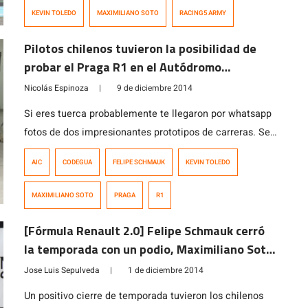
escenario en el que Manuel Mallo (Werner Basalto) se
KEVIN TOLEDO
MAXIMILIANO SOTO
RACING5 ARMY
coronó campeón, merced a una impresionante segunda
mitad de […]
Pilotos chilenos tuvieron la posibilidad de
probar el Praga R1 en el Autódromo
Internacional de Codegua
Nicolás Espinoza
|
9 de diciembre 2014
Si eres tuerca probablemente te llegaron por whatsapp
fotos de dos impresionantes prototipos de carreras. Se
trata de los Praga R1 que hicieron su paso por Chile
AIC
CODEGUA
FELIPE SCHMAUK
KEVIN TOLEDO
para ser presentados de la mano del dueño de la
compañía Petr Ptacek. Destacados pilotos chilenos,
MAXIMILIANO SOTO
PRAGA
R1
entre ellos el piloto del Racing5 Army Felipe Schmauk
quien se ve […]
[Fórmula Renault 2.0] Felipe Schmauk cerró
la temporada con un podio, Maximiliano Soto
en los puntos
Jose Luis Sepulveda
|
1 de diciembre 2014
Un positivo cierre de temporada tuvieron los chilenos