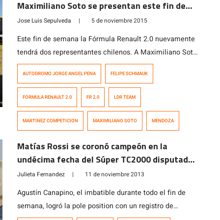
Maximiliano Soto se presentan este fin de
semana en Mendoza
Jose Luis Sepulveda
|
5 de noviembre 2015
Este fin de semana la Fórmula Renault 2.0 nuevamente
tendrá dos representantes chilenos. A Maximiliano Soto
(LDR Team) se le suma Felipe Schmauk, quien regresa
AUTODROMO JORGE ANGEL PENA
FELIPE SCHMAUK
a la «Fábrica de Talentos» de la mano de Martínez
Competición en el Autódromo Jorge Ángel Pena,
FORMULA RENAULT 2.0
FR 2.0
LDR TEAM
Mendoza, Argentina. Ambos pilotos conocen el trazado
de 4167 metros ya que participaron en […]
MARTINEZ COMPETICION
MAXIMILIANO SOTO
MENDOZA
Matías Rossi se coronó campeón en la
undécima fecha del Súper TC2000 disputada
en la ciudad de Mendoza
Julieta Fernandez
|
11 de noviembre 2013
Agustín Canapino, el imbatible durante todo el fin de
semana, logró la pole position con un registro de
1;28,283, segundo Matías Rossi y en tercer lugar