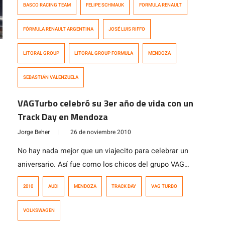
BASCO RACING TEAM
FELIPE SCHMAUK
FORMULA RENAULT
Valenzuela, último ganador en la Fórmula 3; José Luis
Riffo, puntero del campeonato en la F3 y Felipe
FÓRMULA RENAULT ARGENTINA
JOSÉ LUIS RIFFO
Schmauk están representando los colores nacionales
en el Autódromo Jorge Ángel Pena […]
LITORAL GROUP
LITORAL GROUP FORMULA
MENDOZA
SEBASTIÁN VALENZUELA
VAGTurbo celebró su 3er año de vida con un
Track Day en Mendoza
Jorge Beher
|
26 de noviembre 2010
No hay nada mejor que un viajecito para celebrar un
aniversario. Así fue como los chicos del grupo VAG
Turbo decidieron en conmemoración de sus 3 años de
2010
AUDI
MENDOZA
TRACK DAY
VAG TURBO
vida, organizar un Track Day/Clinica de Manejo en la
ciudad de Mendoza, en colaboración con el grupo Bora
VOLKSWAGEN
Club Argentina y junto a destacados pilotos del TC2000.