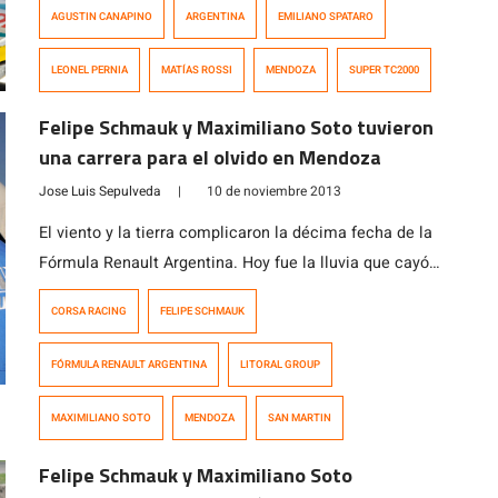
AGUSTIN CANAPINO
ARGENTINA
EMILIANO SPATARO
Emiliano Spataro. El último ganador y escolta de Rossi,
Leonel Pernía quedó en la cuarta posición. A la hora del
LEONEL PERNIA
MATÍAS ROSSI
MENDOZA
SUPER TC2000
Súper 8, todos los que largaron del lado de […]
Felipe Schmauk y Maximiliano Soto tuvieron
una carrera para el olvido en Mendoza
Jose Luis Sepulveda
|
10 de noviembre 2013
El viento y la tierra complicaron la décima fecha de la
Fórmula Renault Argentina. Hoy fue la lluvia que cayó
anoche, que dejó el trazado del Autódromo Jorge Ángel
CORSA RACING
FELIPE SCHMAUK
Pena, San Martín, Mendoza con charcos y poco grip. El
triunfo se lo llevó Julián Santero (Gabriel Werner
FÓRMULA RENAULT ARGENTINA
LITORAL GROUP
Competición), mientras que el segundo y tercer lugar
quedaron […]
MAXIMILIANO SOTO
MENDOZA
SAN MARTIN
Felipe Schmauk y Maximiliano Soto