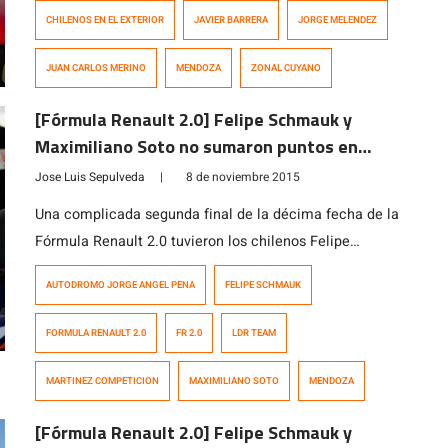
Fanizzi, en la ciudad de Mendoza, Argentina.
CHILENOS EN EL EXTERIOR
JAVIER BARRERA
JORGE MELENDEZ
JUAN CARLOS MERINO
MENDOZA
ZONAL CUYANO
[Fórmula Renault 2.0] Felipe Schmauk y
Maximiliano Soto no sumaron puntos en
Mendonza
Jose Luis Sepulveda
|
8 de noviembre 2015
Una complicada segunda final de la décima fecha de la
Fórmula Renault 2.0 tuvieron los chilenos Felipe
Schmauk (Martínez Competición) y Maximiliano Soto
AUTODROMO JORGE ANGEL PENA
FELIPE SCHMAUK
(LDR Team) en el Autódromo Jorge Ángel Pena,
Mendoza, Argentina. El primero de ellos cruzó la meta
FORMULA RENAULT 2.0
FR 2.0
LDR TEAM
en la undécima posición, mientras que Soto Zurita
abandonó en la última vuelta. En la […]
MARTINEZ COMPETICION
MAXIMILIANO SOTO
MENDOZA
[Fórmula Renault 2.0] Felipe Schmauk y