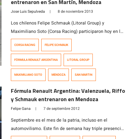
entrenaron en San Martín, Mendoza
Jose Luis Sepulveda
|
8 de noviembre 2013
Los chilenos Felipe Schmauk (Litoral Group) y
Maximiliano Soto (Corsa Racing) participaron hoy en los
dos entrenamientos de la décima y undécima fecha de
CORSA RACING
FELIPE SCHMAUK
la Fórmula Renault Argentina en el Autódromo de San
Martín, Menzoda. Ambas tandas fueron dominadas por
FÓRMULA RENAULT ARGENTINA
LITORAL GROUP
Julián Santero (Gabriel Werner Competición). En el
primer entrenamiento el piloto local marcó 1:33.253
MAXIMILIANO SOTO
MENDOZA
SAN MARTIN
segundos, […]
Fórmula Renault Argentina: Valenzuela, Riffo
y Schmauk entrenaron en Mendoza
Felipe Gana
|
7 de septiembre 2012
Septiembre es el mes de la patria, incluso en el
automovilismo. Este fin de semana hay triple presencia
chilena en la Fórmula Renault Argentina: Sebastián