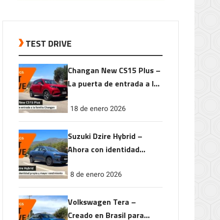
TEST DRIVE
Changan New CS15 Plus –
La puerta de entrada a la
familia Changan
18 de enero 2026
Suzuki Dzire Hybrid –
Ahora con identidad
propia y mayor
8 de enero 2026
rendimiento
Volkswagen Tera –
Creado en Brasil para