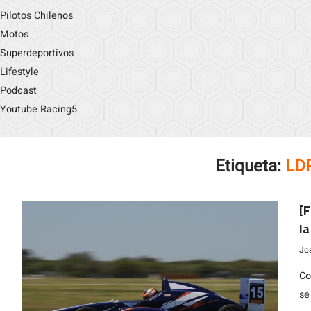
Pilotos Chilenos
Motos
Superdeportivos
Lifestyle
Podcast
Youtube Racing5
Etiqueta:
LD
[F
la
Jo
Co
se