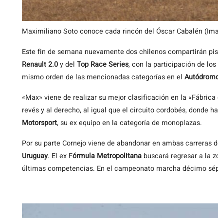
Maximiliano Soto conoce cada rincón del Óscar Cabalén (Im
Este fin de semana nuevamente dos chilenos compartirán pis
Renault 2.0
y del
Top Race Series
, con la participación de lo
mismo orden de las mencionadas categorías en el
Autódromo
«Max» viene de realizar su mejor clasificación en la «Fábric
revés y al derecho, al igual que el circuito cordobés, donde
Motorsport
, su ex equipo en la categoría de monoplazas.
Por su parte Cornejo viene de abandonar en ambas carreras 
Uruguay
. El ex F
órmula Metropolitana
buscará regresar a la zo
últimas competencias. En el campeonato marcha décimo sép