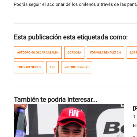
Podrás seguir el accionar de los chilenos a través de las pant
Esta publicación esta etiquetada como:
AUTODROMO OSCAR CABALEN
CORDOBA
FORMULA RENAULT 2.0
LDR 
TOP RACE SERIES
TRS
VÍCTOR CORNEJO
También te podria interesar...
[
T
Ni