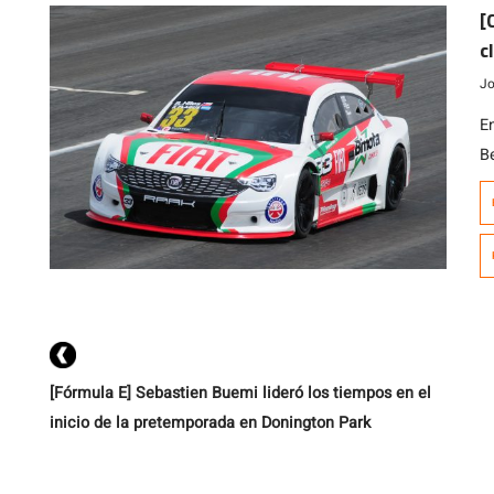
[
c
Jo
En
B
d
A
d
ca
d
[Fórmula E] Sebastien Buemi lideró los tiempos en el
inicio de la pretemporada en Donington Park