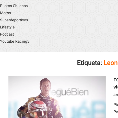
Pilotos Chilenos
Motos
Superdeportivos
Lifestyle
Podcast
Youtube Racing5
Etiqueta:
Leon
F
vi
l
Jo
Pi
Pe