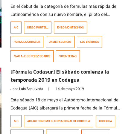
En el debut de la categoría de fórmulas más rápida de
Latinoamérica con su nuevo nombre, el piloto del
equipo HDI Seguros – Hino, Vicente Bas, se impuso con
AIC
DIEGO PORTELL
ENZO MONTECINOS
autoridad al quedarse con el primer lugar en las dos
mangas disputadas en el Autódromo Internacional de
FORMULA CODASUR
JAVIER SCUNCIO
LEO BARBOSA
Codegua ante un muy buen marco de público. En […]
MARIA JOSE PEREZ DE ARCE
VICENTE BAS
[Fórmula Codasur] El sábado comienza la
temporada 2019 en Codegua
Jose Luis Sepulveda
|
14 de mayo 2019
Este sábado 18 de mayo el Autódromo Internacional de
Codegua (AIC) albergará la primera fecha de la Fórmula
Codasur. La competencia sudamericana con los
AIC
AIC AUTODROMO INTERNACIONAL DE CODEGUA
CODEGUA
monoplazas más modernos de la región cuenta con los
auspicios de Dunlop, IBEROCAR y Tanner, y tendrá en la