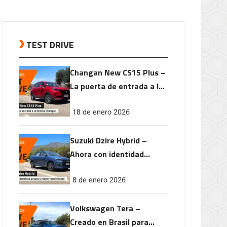
TEST DRIVE
Changan New CS15 Plus –
La puerta de entrada a la
familia Changan
18 de enero 2026
Suzuki Dzire Hybrid –
Ahora con identidad
propia y mayor
8 de enero 2026
rendimiento
Volkswagen Tera –
Creado en Brasil para