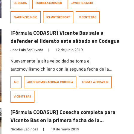
CODEGUA
FORMULA CODASUR
JAVIER SCUNCIO
monoplazas ganando la pole position en la ronda de
clasificaciones disputadas hoy en el Autódromo
MARTÍN SCUNCIO
RS MOTORSPORT
VICENTE BAS
Internacional de Codegua. El piloto trasandino, que no
participó en la primera fecha, fue […]
[Fórmula CODASUR] Vicente Bas sale a
defender el liderato este sábado en Codegua
Jose Luis Sepulveda
|
12 de junio 2019
Nuevamente la alta velocidad se toma el
automovilismo chileno con la segunda fecha de la
Fórmula CODASUR Iberocar by Dunlop financiado por
AIC
AUTODROMO NACIONAL CODEGUA
FORMULA CODASUR
Tanner, que este sábado 15 de junio se correrá en el
Autódromo Internacional de Codegua. La Confederación
VICENTE BAS
Deportiva de Automovilismo Sudamericano (CODASUR),
visó para esta temporada la categoría que se corre en
[Fórmula CODASUR] Cosecha completa para
Chile […]
Vicente Bas en la primera fecha de la
temporada
Nicolás Espinoza
|
19 de mayo 2019