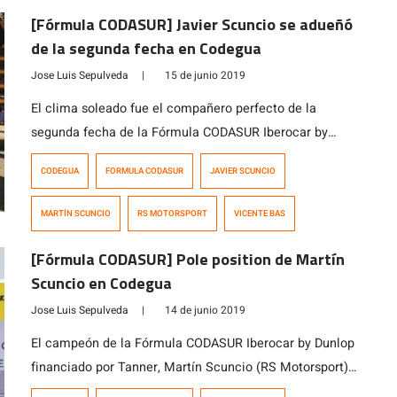
[Fórmula CODASUR] Javier Scuncio se adueñó
de la segunda fecha en Codegua
Jose Luis Sepulveda
|
15 de junio 2019
El clima soleado fue el compañero perfecto de la
segunda fecha de la Fórmula CODASUR Iberocar by
Dunlop financiado por Tanner que se disputó en un
CODEGUA
FORMULA CODASUR
JAVIER SCUNCIO
repleto Autódromo Internacional de Codegua, y que en
esta oportunidad premió como vencedor a Javier
MARTÍN SCUNCIO
RS MOTORSPORT
VICENTE BAS
Scuncio (RS Motorsport), quien sumó la mayor cantidad
de puntos en las dos carreras […]
[Fórmula CODASUR] Pole position de Martín
Scuncio en Codegua
Jose Luis Sepulveda
|
14 de junio 2019
El campeón de la Fórmula CODASUR Iberocar by Dunlop
financiado por Tanner, Martín Scuncio (RS Motorsport),
dijo presente en la temporada 2019 de la categoría de