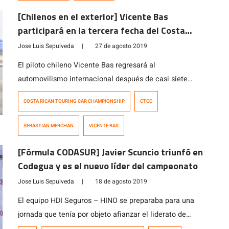
[Chilenos en el exterior] Vicente Bas
participará en la tercera fecha del Costa
Rican Touring Car Championship
Jose Luis Sepulveda
|
27 de agosto 2019
El piloto chileno Vicente Bas regresará al
automovilismo internacional después de casi siete
años. El actual sublíder de la Fórmula
COSTA RICAN TOURING CAR CHAMPIONSHIP
CTCC
CODASUR participará el sábado 14 de septiembre en la
tercera fecha del Costa Rican Touring Car
SEBASTIAN MERCHAN
VICENTE BAS
Championship, la cual será la gran final del
Campeonato Endurance en el autódromo Parque Vida.
[Fórmula CODASUR] Javier Scuncio triunfó en
«Vicho» hará dupla con el ecuatoriano […]
Codegua y es el nuevo líder del campeonato
Jose Luis Sepulveda
|
18 de agosto 2019
El equipo HDI Seguros – HINO se preparaba para una
jornada que tenía por objeto afianzar el liderato de
Vicente Bas en el campeonato de la Fórmula CODASUR