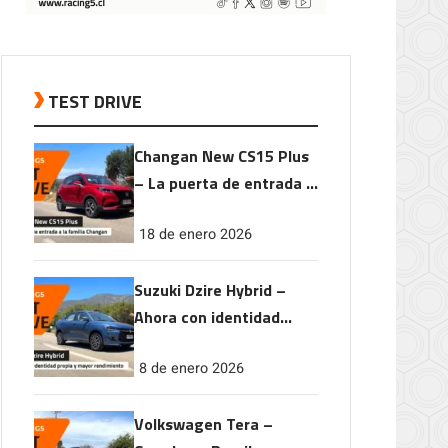
TEST DRIVE
Changan New CS15 Plus
– La puerta de entrada a
la familia Changan
18 de enero 2026
Suzuki Dzire Hybrid –
Ahora con identidad
propia y mayor
8 de enero 2026
rendimiento
Volkswagen Tera –