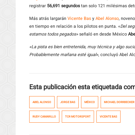
registrar
56,691 segundos
tan solo 121 milésimas det
Más atrás largarán
Vicente Bas
y
Abel Alonso
, noven
en tiempo en relación a los pilotos en punta. «
Del seg
estamos todos pegados»
señaló en desde México
Abe
«La pista es bien entretenida, muy técnica y algo sucia
Probablemente mañana esté igual»
, concluyó Abel Al
Esta publicación esta etiquetada co
ABEL ALONSO
JORGE BAS
MÉXICO
MICHAEL DORRBECKER
RUDY CAMARILLO
TCR MOTORSPORT
VICENTE BAS