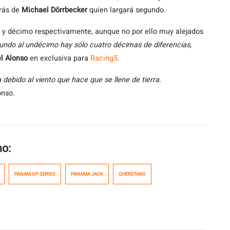
rás de
Michael Dörrbecker
quien largará segundo.
o y décimo respectivamente, aunque no por ello muy alejados
undo al undécimo hay sólo cuatro décimas de diferencias,
l Alonso
en exclusiva para
Racing5
.
 debido al viento que hace que se llene de tierra.
onso.
mo:
PANAM GP SERIES
PANAMA JACK
QUERETARO