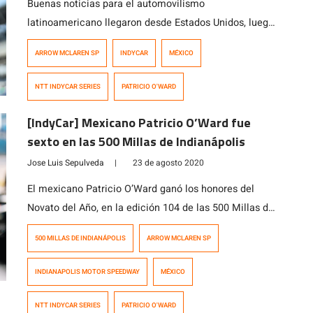
Buenas noticias para el automovilismo
latinoamericano llegaron desde Estados Unidos, luego
que se anunciara la renovación de contrato entre el
ARROW MCLAREN SP
INDYCAR
MÉXICO
mexicano Patricio O’Ward y el equipo Arrow McLaren
SP para continuar juntos por segundo año consecutivo
NTT INDYCAR SERIES
PATRICIO O'WARD
en la categoría norteamericana. A la fecha, «Pato» ha
sumado tres podios y una pole position, y marcha
[IndyCar] Mexicano Patricio O’Ward fue
quinto […]
sexto en las 500 Millas de Indianápolis
Jose Luis Sepulveda
|
23 de agosto 2020
El mexicano Patricio O’Ward ganó los honores del
Novato del Año, en la edición 104 de las 500 Millas de
Indianápolis, luego de ser el debutante mejor colocado
500 MILLAS DE INDIANÁPOLIS
ARROW MCLAREN SP
en la competencia, al finalizar en el sexto puesto. Con
esto se convirtió en el tercer mexicano en lograr ese
INDIANAPOLIS MOTOR SPEEDWAY
MÉXICO
título, detrás de Josele Garza (1981) y […]
NTT INDYCAR SERIES
PATRICIO O'WARD