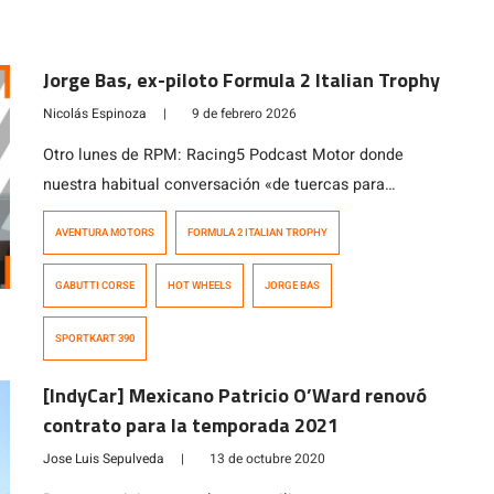
Jorge Bas, ex-piloto Formula 2 Italian Trophy
Nicolás Espinoza
|
9 de febrero 2026
Otro lunes de RPM: Racing5 Podcast Motor donde
nuestra habitual conversación «de tuercas para
tuercas» fue con Jorge Bas, un amigo de la casa que
AVENTURA MOTORS
FORMULA 2 ITALIAN TROPHY
corrió en múltiples categorías en Chile y el extranjero,
destacando su participación en la extinta Formula 2
GABUTTI CORSE
HOT WHEELS
JORGE BAS
Italian Trophy donde corrió con logos de Racing5 en su
monoplaza. De su […]
SPORTKART 390
[IndyCar] Mexicano Patricio O’Ward renovó
contrato para la temporada 2021
Jose Luis Sepulveda
|
13 de octubre 2020